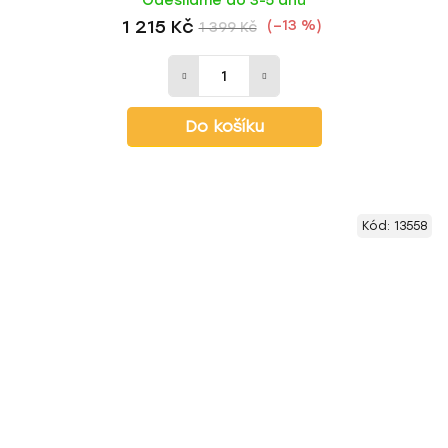
Odesíláme do 3-5 dnů
1 215 Kč
(–13 %)
1 399 Kč
Do košíku
Kód:
13558