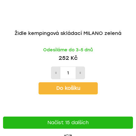
Židle kempingová skládací MILANO zelená
Odesíláme do 3-5 dnů
252 Kč
Do košíku
Načíst 15 dalších
S