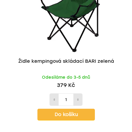
p
o
r
d
o
u
d
k
u
t
k
ů
t
ů
Židle kempingová skládací BARI zelená
Odesíláme do 3-5 dnů
379 Kč
Do košíku