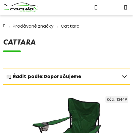
Nákupn
Přejít
Hledat
Přihlášení
na
košík
obsah
Domů
Prodávané značky
Cattara
CATTARA
Ř
Řadit podle:
Doporučujeme
a
z
V
e
Kód:
13449
ý
n
p
í
i
p
s
r