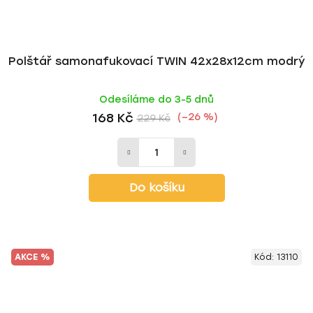
Polštář samonafukovací TWIN 42x28x12cm modrý
Odesíláme do 3-5 dnů
168 Kč
(–26 %)
229 Kč
Do košíku
AKCE %
Kód:
13110