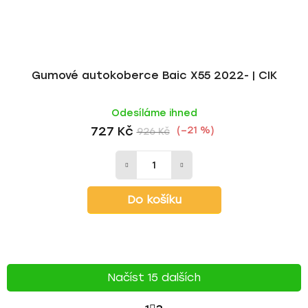
Gumové autokoberce Baic X55 2022- | CIK
Odesíláme ihned
727 Kč
(–21 %)
926 Kč
Do košíku
Načíst 15 dalších
S