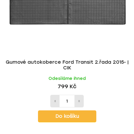
p
o
r
d
o
u
d
k
u
t
k
ů
t
ů
Gumové autokoberce Ford Transit 2.řada 2015- |
CIK
Odesíláme ihned
799 Kč
Do košíku