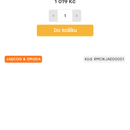
1 019 Kč
Do košíku
JAECOO & OMODA
Kód:
RMCIKJAE00001