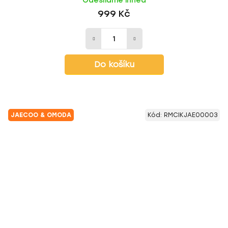
Odesíláme ihned
999 Kč
Do košíku
JAECOO & OMODA
Kód:
RMCIKJAE00003