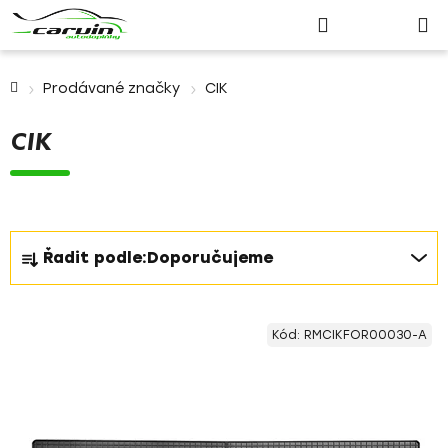
Nákupn
Přejít
Hledat
Přihlášení
na
košík
obsah
Domů
Prodávané značky
CIK
CIK
Ř
Řadit podle:
Doporučujeme
a
z
V
e
Kód:
RMCIKFOR00030-A
ý
n
p
í
i
p
s
r