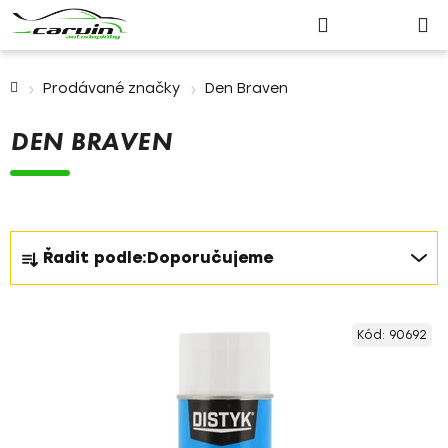
Nákupn
Přejít
Hledat
Přihlášení
na
košík
obsah
Domů
Prodávané značky
Den Braven
DEN BRAVEN
Ř
Řadit podle:
Doporučujeme
a
z
V
e
Kód:
90692
ý
n
p
í
i
p
s
r