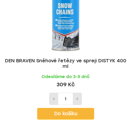
p
o
r
d
o
u
d
k
u
t
k
ů
t
ů
DEN BRAVEN Sněhové řetězy ve spreji DISTYK 400
ml
Odesíláme do 3-5 dnů
309 Kč
Do košíku