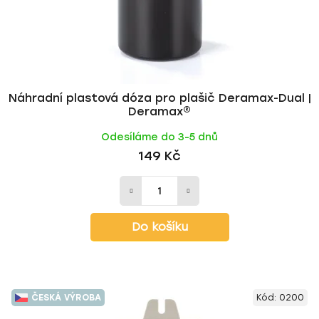
Náhradní plastová dóza pro plašič Deramax-Dual |
Deramax®
Odesíláme do 3-5 dnů
149 Kč
Do košíku
ČESKÁ VÝROBA
Kód:
0200