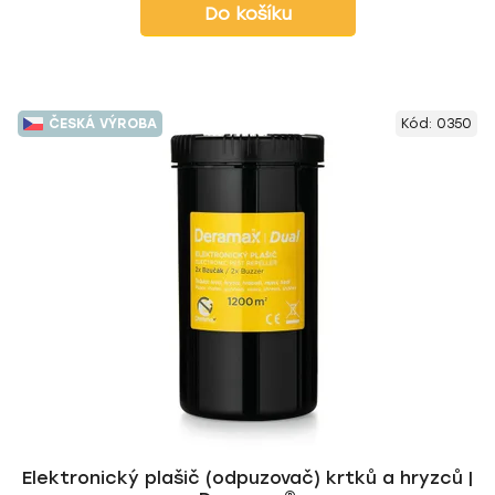
Do košíku
ČESKÁ VÝROBA
Kód:
0350
Elektronický plašič (odpuzovač) krtků a hryzců |