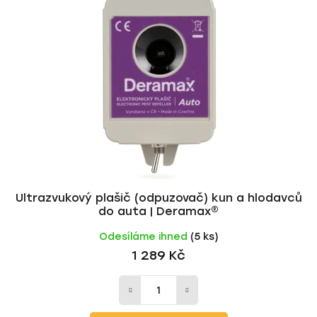
i
p
s
r
p
o
r
d
o
u
d
k
u
t
k
ů
t
ů
Ultrazvukový plašič (odpuzovač) kun a hlodavců
do auta | Deramax®
Odesíláme ihned
(5 ks)
1 289 Kč