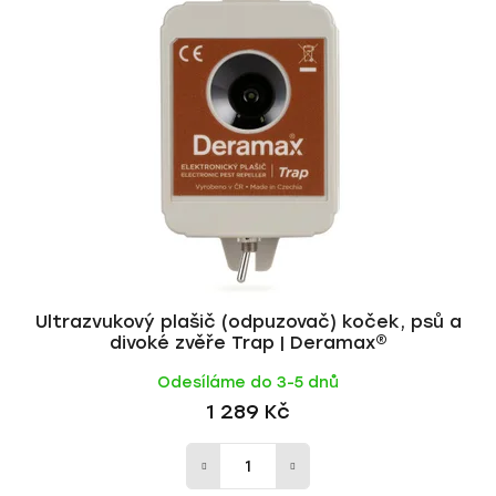
Ultrazvukový plašič (odpuzovač) koček, psů a
divoké zvěře Trap | Deramax®
Odesíláme do 3-5 dnů
1 289 Kč