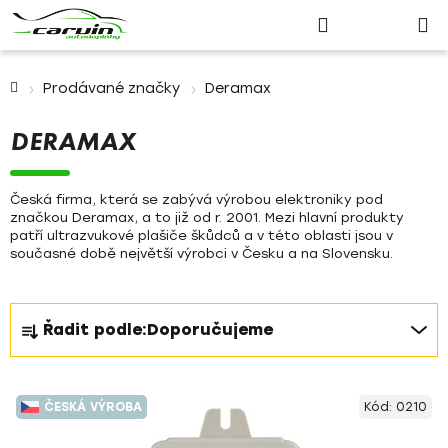
Nákupn
Přejít
Hledat
Přihlášení
na
košík
obsah
Domů
Prodávané značky
Deramax
DERAMAX
Česká firma, která se zabývá výrobou elektroniky pod
značkou
Deramax
, a to již od r. 2001. Mezi hlavní produkty
patří ultrazvukové plašiče škůdců a v této oblasti jsou v
současné době největší výrobci v Česku a na Slovensku.
Ř
Řadit podle:
Doporučujeme
a
z
V
e
ČESKÁ VÝROBA
Kód:
0210
ý
n
p
í