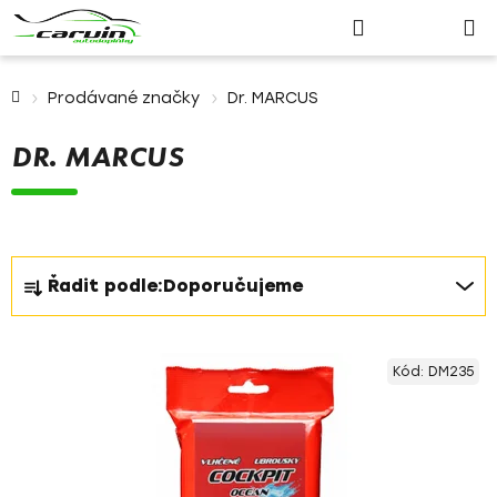
Nákupn
Přejít
Hledat
Přihlášení
na
košík
obsah
Domů
Prodávané značky
Dr. MARCUS
DR. MARCUS
Ř
Řadit podle:
Doporučujeme
a
z
V
e
Kód:
DM235
ý
n
p
í
i
p
s
r