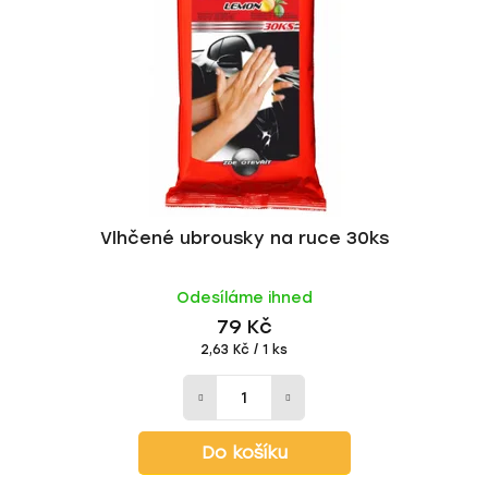
Vlhčené ubrousky na ruce 30ks
Odesíláme ihned
79 Kč
Měrná
2,63 Kč / 1 ks
cena:
Do košíku