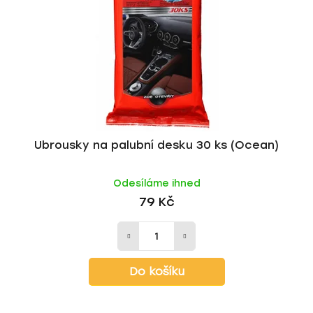
p
o
r
d
o
u
d
k
u
t
k
ů
t
ů
Ubrousky na palubní desku 30 ks (Ocean)
Odesíláme ihned
79 Kč
Do košíku