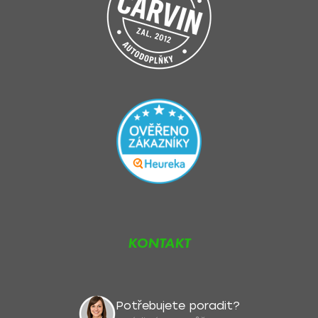
s
u
KONTAKT
Potřebujete poradit?