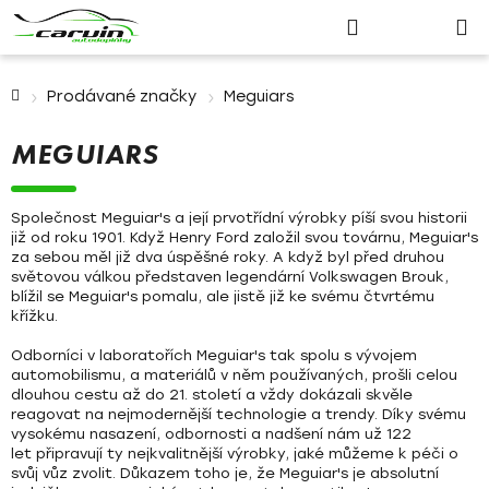
Nákupn
Přejít
Hledat
Přihlášení
na
košík
obsah
Domů
Prodávané značky
Meguiars
MEGUIARS
Společnost
Meguiar's
a její prvotřídní výrobky píší svou historii
již
od roku 1901
. Když Henry Ford založil svou továrnu, Meguiar's
za sebou měl již dva úspěšné roky. A když byl před druhou
světovou válkou představen legendární Volkswagen Brouk,
blížil se Meguiar's pomalu, ale jistě již ke svému čtvrtému
křížku.
Odborníci v laboratořích Meguiar's tak spolu s vývojem
automobilismu, a materiálů v něm používaných, prošli celou
dlouhou cestu až do 21. století a vždy dokázali skvěle
reagovat na nejmodernější technologie a trendy. Díky svému
vysokému nasazení, odbornosti a nadšení nám
už 122
let
připravují ty nejkvalitnější výrobky, jaké můžeme k péči o
svůj vůz zvolit. Důkazem toho je, že
Meguiar's je absolutní