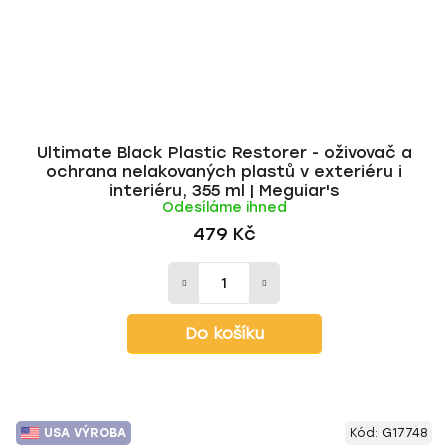
Ultimate Black Plastic Restorer - oživovač a
ochrana nelakovaných plastů v exteriéru i
interiéru, 355 ml | Meguiar's
Odesíláme ihned
479 Kč
Do košíku
USA VÝROBA
Kód:
G17748