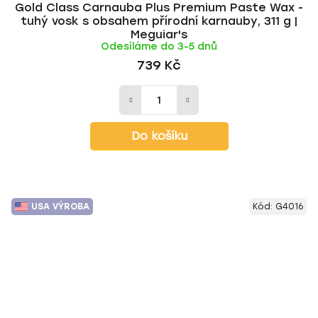
Gold Class Carnauba Plus Premium Paste Wax -
tuhý vosk s obsahem přírodní karnauby, 311 g |
Meguiar's
Odesíláme do 3-5 dnů
739 Kč
Do košíku
USA VÝROBA
Kód:
G4016