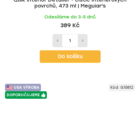
povrchů, 473 ml | Meguiar's
Odesíláme do 3-5 dnů
389 Kč
Do košíku
USA VÝROBA
Kód:
G15812
DOPORUČUJEME