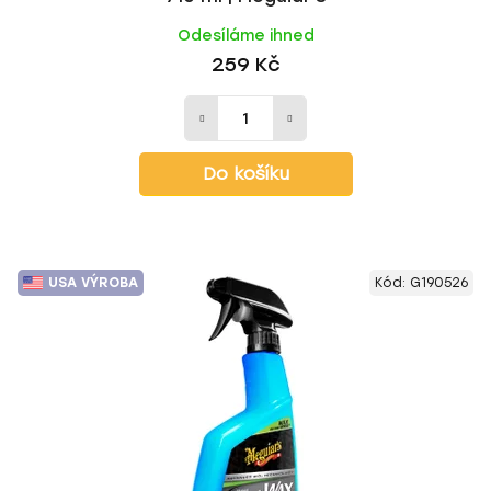
Odesíláme ihned
259 Kč
Do košíku
USA VÝROBA
Kód:
G190526