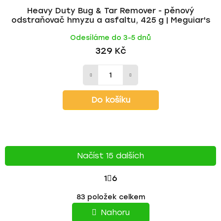
Heavy Duty Bug & Tar Remover - pěnový
odstraňovač hmyzu a asfaltu, 425 g | Meguiar's
Odesíláme do 3-5 dnů
329 Kč
Do košíku
Načíst 15 dalších
S
1
6
T
O
83
položek celkem
v
R
l
Nahoru