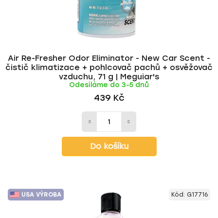
u
t
k
ů
t
ů
Air Re-Fresher Odor Eliminator - New Car Scent -
čistič klimatizace + pohlcovač pachů + osvěžovač
vzduchu, 71 g | Meguiar's
Odesíláme do 3-5 dnů
439 Kč
Do košíku
USA VÝROBA
Kód:
G17716