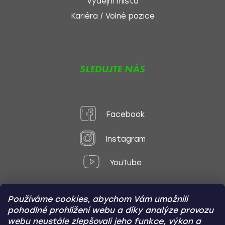
Výdejní místa
Kariéra / Volné pozice
SLEDUJTE NÁS
Facebook
Instagram
YouTube
Používáme cookies, abychom Vám umožnili
Způsoby platby:
pohodlné prohlížení webu a díky analýze provozu
Online
Převod
Dobírka
webu neustále zlepšovali jeho funkce, výkon a