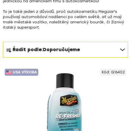
jedničkou
na americkém trhu s autokosmetikou!
To je také jeden z důvodů, proč autokosmetiku Meguiar's
používají
automobiloví nadšenci
po celém světě, ať už mají
malé městské vozítko, naleštěný americký bourák, či žíznivý
italský supersport.
Ř
Řadit podle:
Doporučujeme
a
z
V
e
USA VÝROBA
Kód:
G16402
ý
n
p
í
i
p
s
r
p
o
r
d
o
u
d
k