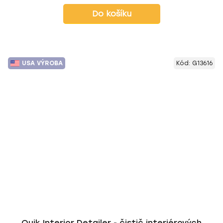
Do košíku
USA VÝROBA
Kód:
G13616
Quik Interior Detailer - čistič interiérových