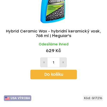
Hybrid Ceramic Wax - hybridní keramický vosk,
768 ml | Meguiar's
Odesíláme ihned
629 Kč
Do košíku
USA VÝROBA
Kód:
G17216