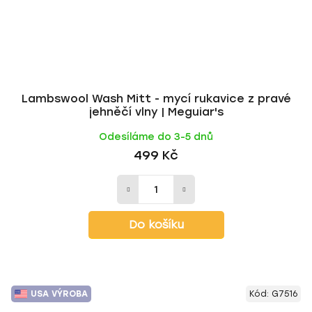
Lambswool Wash Mitt - mycí rukavice z pravé
jehněčí vlny | Meguiar's
Odesíláme do 3-5 dnů
499 Kč
Do košíku
USA VÝROBA
Kód:
G7516