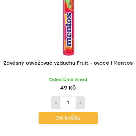
p
o
r
d
o
u
d
k
u
t
k
ů
t
ů
Závěsný osvěžovač vzduchu Fruit - ovoce | Mentos
Odesíláme ihned
49 Kč
Do košíku