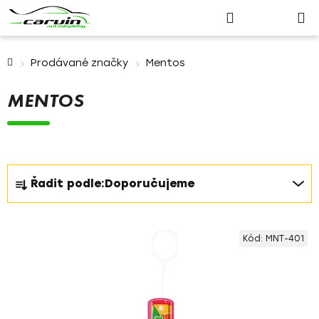
Nákupn
Přejít
Hledat
Přihlášení
na
košík
obsah
Domů
Prodávané značky
Mentos
MENTOS
Ř
Řadit podle:
Doporučujeme
a
z
V
e
Kód:
MNT-401
ý
n
p
í
i
p
s
r