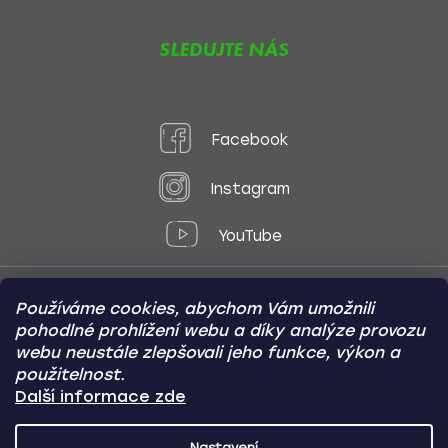
SLEDUJTE NÁS
Facebook
Instagram
YouTube
Používáme cookies, abychom Vám umožnili
Způsoby platby:
pohodlné prohlížení webu a díky analýze provozu
Online
Převod
Dobírka
webu neustále zlepšovali jeho funkce, výkon a
použitelnost.
Způsoby dopravy:
Další informace zde
Nastavení