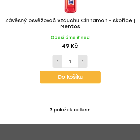
Závěsný osvěžovač vzduchu Cinnamon - skořice |
Mentos
Odesíláme ihned
49 Kč
Do košíku
3
položek celkem
O
v
Z
l
á
á