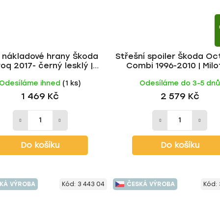
 nákladové hrany Škoda
Střešní spoiler Škoda Oct
oq 2017- černý lesklý |
Combi 1996-2010 | Mil
Milotec
Odesíláme ihned
(1 ks)
Odesíláme do 3-5 dn
1 469 Kč
2 579 Kč
Do košíku
Do košíku
KÁ VÝROBA
Kód:
3 443 04
ČESKÁ VÝROBA
Kód: