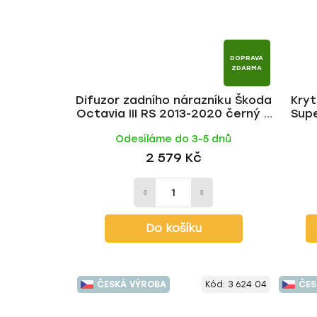
DOPRAVA
ZDARMA
Difuzor zadního nárazníku Škoda
Kryt
Octavia III RS 2013-2020 černý s
Supe
rastrem | Milotec
Odesíláme do 3-5 dnů
2 579 Kč
Do košíku
ČESKÁ VÝROBA
Kód:
3 624 04
ČES