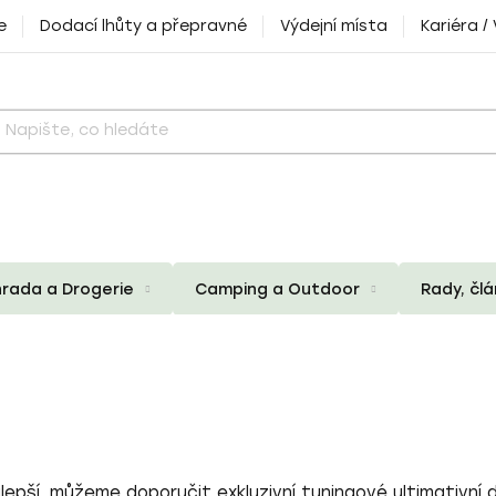
e
Dodací lhůty a přepravné
Výdejní místa
Kariéra /
rada a Drogerie
Camping a Outdoor
Rady, čl
lepší, můžeme doporučit exkluzivní
tuningové
ultimativní 