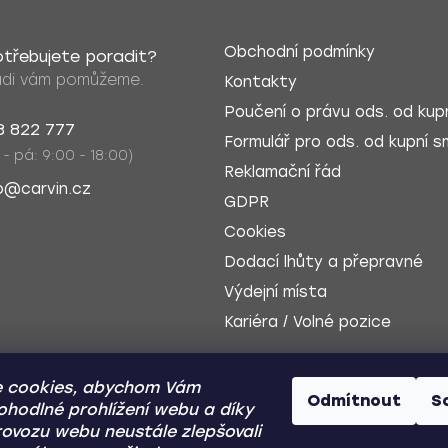
Obchodní podmínky
třebujete poradit?
di vám pomůžeme.
Kontakty
Poučení o právu ods. od kupn
8 822 777
Formulář pro ods. od kupní sm
 - pá: 9:00 - 18:00)
Reklamační řád
o@carvin.cz
GDPR
Cookies
Dodací lhůty a přepravné
Výdejní místa
Kariéra / Volné pozice
 cookies, abychom Vám
Odmítnout
S
ohodlné prohlížení webu a díky
ovozu webu neustále zlepšovali