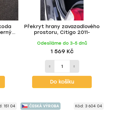
d
u
k
t
Škoda
Překryt hrany zavazadlového
černý
prostoru, Citigo 2011-
ů
ů
Odesíláme do 3-5 dnů
1 569 Kč
Do košíku
d:
151 04
ČESKÁ VÝROBA
Kód:
3 604 04