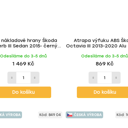
 nákladové hrany Škoda
Atrapa výfuku ABS Šk
rb III Sedan 2015- černý
Octavia III 2013-2020 Alu 
lesklý | Milotec
Milotec
Odesíláme do 3-5 dnů
Odesíláme do 3-5 dn
1 469 Kč
869 Kč
Do košíku
Do košíku
KÁ VÝROBA
Kód:
849 04
ČESKÁ VÝROBA
Kód:
1