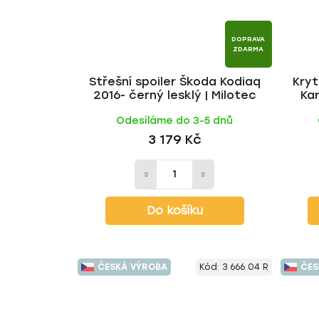
DOPRAVA
ZDARMA
Střešní spoiler Škoda Kodiaq
Kryt
2016- černý lesklý | Milotec
Kar
Odesíláme do 3-5 dnů
3 179 Kč
Do košíku
ČESKÁ VÝROBA
Kód:
3 666 04 R
ČES