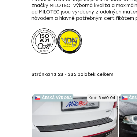
značky
MILOTEC.
Výborná kvalita a maximáln
od MILOTEC jsou vyrobeny z odolných mater
návodem a hlavně potřebným
certifikátem
Stránka
1
z
23
-
336
položek celkem
V
ČESKÁ VÝROBA
Kód:
3 660 04
ČES
ý
p
i
s
p