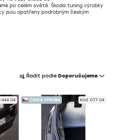
známé po celém světě.
Škoda tuning výrobky
ukty jsou opatřeny podrobným českým
Ř
Řadit podle:
Doporučujeme
a
z
e
3 444 04
ČESKÁ VÝROBA
Kód:
077 04
n
í
p
r
o