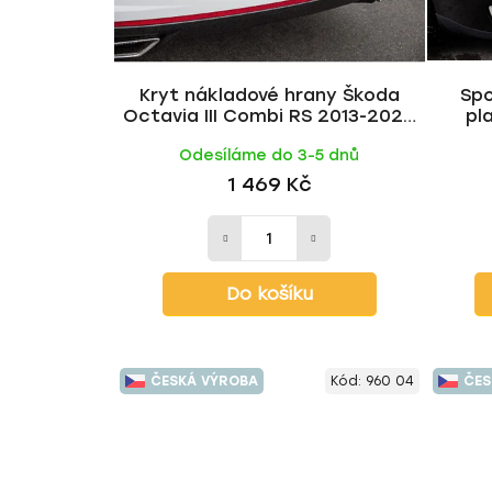
r
o
d
u
Kryt nákladové hrany Škoda
Spo
Octavia III Combi RS 2013-2020
pl
k
černý lesklý | Milotec
Octav
t
Odesíláme do 3-5 dnů
ů
1 469 Kč
Do košíku
ČESKÁ VÝROBA
Kód:
960 04
ČES