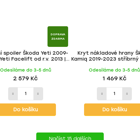
DOPRAVA
ZDARMA
í spoiler Škoda Yeti 2009-
Kryt nákladové hrany 
Yeti Facelift od r.v. 2013 |
Kamiq 2019-2023 stříbrn
Milotec
| Milotec
Odesíláme do 3-5 dnů
Odesíláme do 3-5 dn
2 579 Kč
1 469 Kč
Do košíku
Do košíku
Načíst 15 dalších