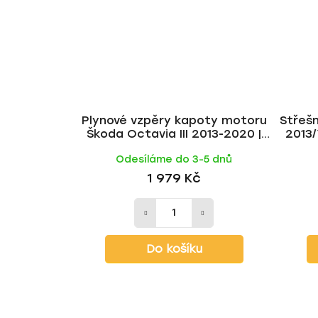
Plynové vzpěry kapoty motoru
Střešn
Škoda Octavia III 2013-2020 |
2013/
Milotec
Odesíláme do 3-5 dnů
1 979 Kč
Do košíku