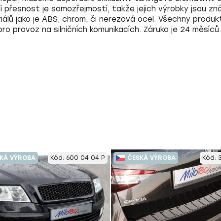
í přesnost je samozřejmostí, takže jejich výrobky jsou 
iálů
jako je ABS, chrom, či nerezová ocel. Všechny prod
pro provoz na silničních komunikacích
. Záruka je 24 měsíců.
KÁ VÝROBA
Kód:
600 04 04 P
ČESKÁ VÝROBA
Kód: