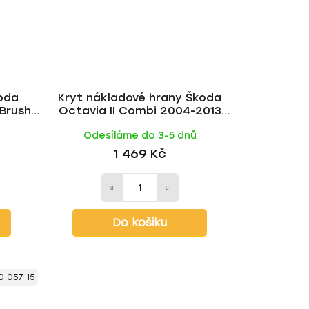
oda
Kryt nákladové hrany Škoda
Brush |
Octavia II Combi 2004-2013
černý lesklý | Milotec
ů
Odesíláme do 3-5 dnů
1 469 Kč
Do košíku
0 057 15