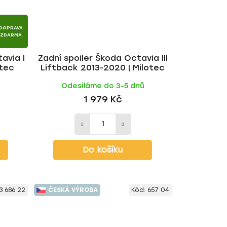
DOPRAVA
ZDARMA
avia I
Zadní spoiler Škoda Octavia III
otec
Liftback 2013-2020 | Milotec
ů
Odesíláme do 3-5 dnů
1 979 Kč
Do košíku
3 686 22
ČESKÁ VÝROBA
Kód:
657 04