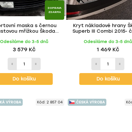
DOPRAVA
ZDARMA
rtovní maska s černou
Kryt nákladové hrany 
astovou mřížkou Škoda
Superb III Combi 2015- 
ia II 2004-2008 | Milotec
lesklý | Milotec
Odesíláme do 3-5 dnů
Odesíláme do 3-5 dn
3 579 Kč
1 469 Kč
Do košíku
Do košíku
KÁ VÝROBA
Kód:
2 857 04
ČESKÁ VÝROBA
Kó