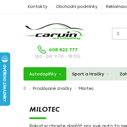
Přejít
Kontakty
Obchodní podmínky
Reklamac
na
obsah
608 822 777
(po - pá: 9:00 - 18:00)
Autodoplňky
Sport a Hračky
Zah
Domů
Prodávané značky
Milotec
MILOTEC
Pokud si chcete dopřát pro své auto to nej