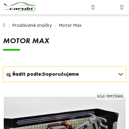
Nákupn
Přejít
Hledat
Přihlášení
na
košík
obsah
Domů
Prodávané značky
Motor Max
MOTOR MAX
Ř
Řadit podle:
Doporučujeme
a
z
V
e
Kód:
MM75345
ý
n
p
í
i
p
s
r