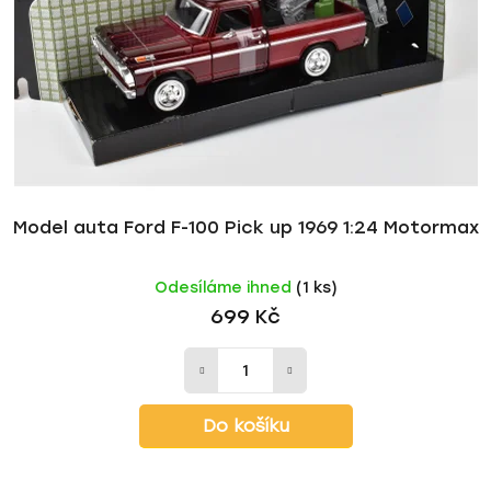
p
o
r
d
o
u
d
k
u
t
k
ů
t
ů
Model auta Ford F-100 Pick up 1969 1:24 Motormax
Odesíláme ihned
(1 ks)
699 Kč
Do košíku