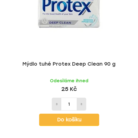
p
o
r
d
o
u
d
k
u
t
k
ů
t
ů
Mýdlo tuhé Protex Deep Clean 90 g
Odesíláme ihned
25 Kč
Do košíku