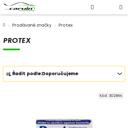
Nákupn
Přejít
Hledat
Přihlášení
na
košík
obsah
Domů
Prodávané značky
Protex
PROTEX
Ř
Řadit podle:
Doporučujeme
a
z
V
e
Kód:
302846
ý
n
p
í
i
p
s
r