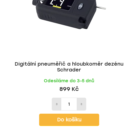
p
o
r
d
o
u
d
k
u
t
k
ů
t
ů
Digitální pneuměřič a hloubkoměr dezénu
Schrader
Odesíláme do 3-5 dnů
899 Kč
Do košíku