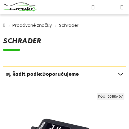
Nákupn
Přejít
Hledat
Přihlášení
na
košík
obsah
Domů
Prodávané značky
Schrader
SCHRADER
Ř
Řadit podle:
Doporučujeme
a
z
V
e
Kód:
66185-67
ý
n
p
í
i
p
s
r