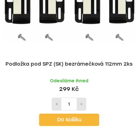
p
o
r
d
o
u
d
k
u
t
k
ů
t
ů
Podložka pod SPZ (SK) bezrámečková 112mm 2ks
Odesíláme ihned
299 Kč
Do košíku