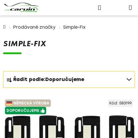
Nákupn
Přejít
Hledat
Přihlášení
na
košík
obsah
Domů
Prodávané značky
Simple-Fix
SIMPLE-FIX
Ř
Řadit podle:
Doporučujeme
a
z
V
e
NĚMECKÁ VÝROBA
Kód:
583199
ý
n
DOPORUČUJEME
p
í
i
p
s
r