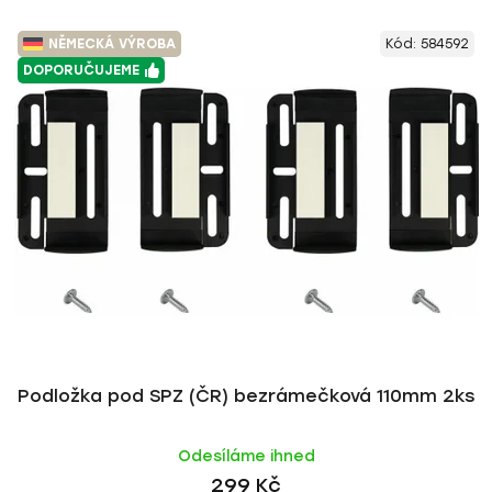
NĚMECKÁ VÝROBA
Kód:
584592
DOPORUČUJEME
Podložka pod SPZ (ČR) bezrámečková 110mm 2ks
Odesíláme ihned
299 Kč