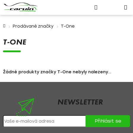
Nákupn
Přejít
Hledat
Přihlášení
na
košík
obsah
Domů
Prodávané značky
T-One
T-ONE
Žádné produkty značky
T-One
nebyly nalezeny...
Z
á
p
NEWSLETTER
a
Nezmeškejte žádné novinky či slevy!
t
Přihlásit se
í
Přihlášením souhlasíte se
zpracováním osobních údajů
.