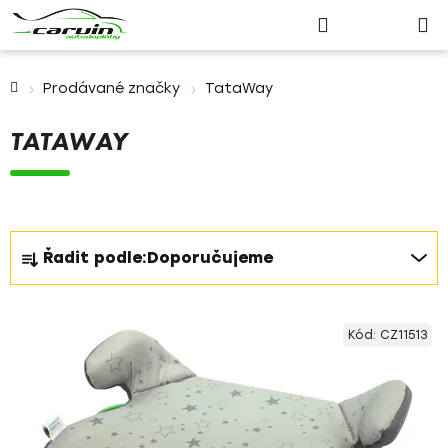
Nákupn
Přejít
Hledat
Přihlášení
na
košík
obsah
Domů
Prodávané značky
TataWay
TATAWAY
Ř
Řadit podle:
Doporučujeme
a
z
V
e
Kód:
CZ11513
ý
n
p
í
i
p
s
r