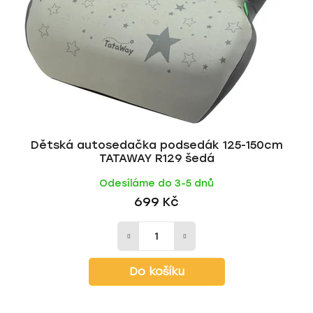
p
o
r
d
o
u
d
k
u
t
k
ů
t
ů
Dětská autosedačka podsedák 125-150cm
TATAWAY R129 šedá
Odesíláme do 3-5 dnů
699 Kč
Do košíku