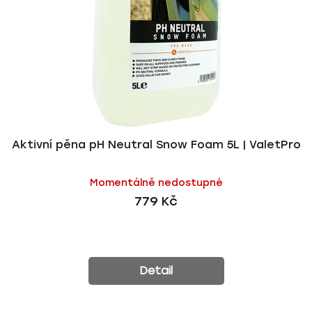
p
o
r
d
o
u
d
k
u
t
k
ů
t
ů
Aktivní pěna pH Neutral Snow Foam 5L | ValetPro
Momentálně nedostupné
779 Kč
Detail