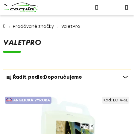
Nákupn
Přejít
Hledat
Přihlášení
na
košík
obsah
Domů
Prodávané značky
ValetPro
VALETPRO
Ř
Řadit podle:
Doporučujeme
a
z
V
e
ANGLICKÁ VÝROBA
Kód:
EC14-5L
ý
n
p
í
i
p
s
r