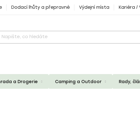
e
Dodací lhůty a přepravné
Výdejní místa
Kariéra /
rada a Drogerie
Camping a Outdoor
Rady, čl