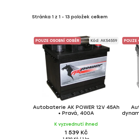
Stránka
1
z
1
-
13
položek celkem
V
POUZE OSOBNÍ ODBĚR
Kód:
AK54559
POUZE 
ý
p
i
s
p
r
o
d
u
Autobaterie AK POWER 12V 45Ah
Au
• Pravá, 400A
dynami
k
t
K vyzvednutí ihned
ů
1 539 Kč
Měrná