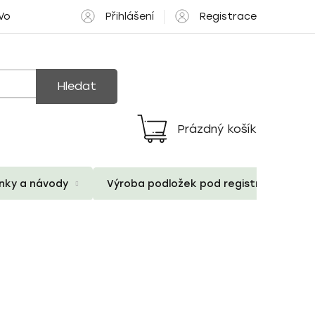
Přihlášení
Registrace
 Volné pozice
Hledat
Prázdný košík
Nákupní
košík
ánky a návody
Výroba podložek pod registrační znač