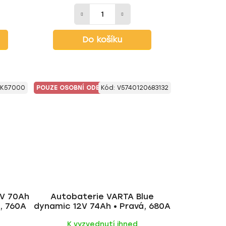
Do košíku
K57000
POUZE OSOBNÍ ODBĚR
Kód:
V5740120683132
2V 70Ah
Autobaterie VARTA Blue
, 760A
dynamic 12V 74Ah • Pravá, 680A
K vyzvednutí ihned