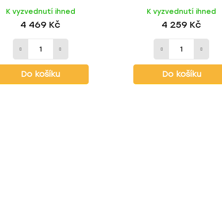
TOP EFB • Pravá, 730A
K vyzvednutí ihned
K vyzvednutí ihned
4 469 Kč
4 259 Kč
Do košíku
Do košíku