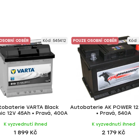
OSOBNÍ ODBĚR
Kód:
545412
POUZE OSOBNÍ ODBĚR
Kód:
tobaterie VARTA Black
Autobaterie AK POWER 1
c 12V 45Ah • Pravá, 400A
• Pravá, 540A
K vyzvednutí ihned
K vyzvednutí ihned
1 899 Kč
2 179 Kč