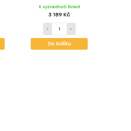
K vyzvednutí ihned
3 189 Kč
Do košíku