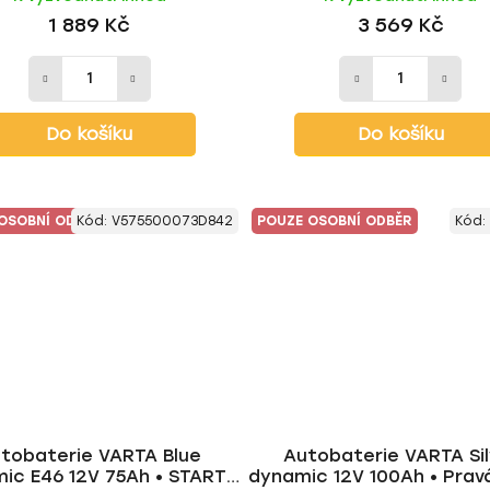
1 889 Kč
3 569 Kč
Do košíku
Do košíku
OSOBNÍ ODBĚR
Kód:
V575500073D842
POUZE OSOBNÍ ODBĚR
Kód:
tobaterie VARTA Blue
Autobaterie VARTA Sil
ic E46 12V 75Ah • START-
dynamic 12V 100Ah • Prav