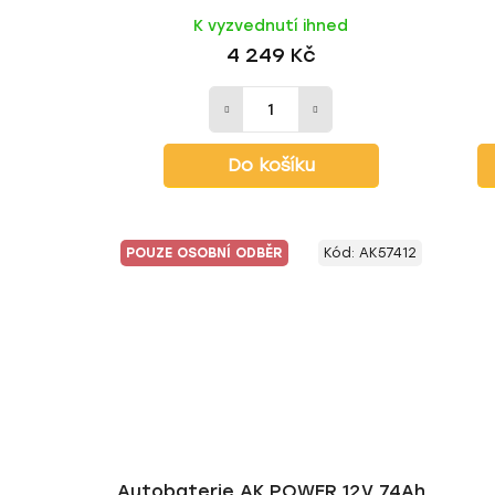
S
K vyzvednutí ihned
4 249 Kč
Do košíku
POUZE OSOBNÍ ODBĚR
Kód:
AK57412
Autobaterie AK POWER 12V 74Ah