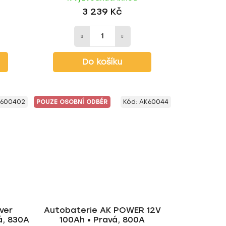
3 239 Kč
Do košíku
600402
POUZE OSOBNÍ ODBĚR
Kód:
AK60044
ver
Autobaterie AK POWER 12V
á, 830A
100Ah • Pravá, 800A