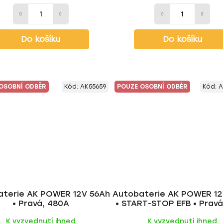
Do košíku
Do košíku
OSOBNÍ ODBĚR
Kód:
AK55659
POUZE OSOBNÍ ODBĚR
Kód:
A
aterie AK POWER 12V 56Ah
Autobaterie AK POWER 1
• Pravá, 480A
• START-STOP EFB • Pravá
K vyzvednutí ihned
K vyzvednutí ihned