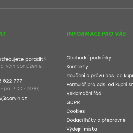
r
v
k
y
v
KT
INFORMACE PRO VÁS
ý
p
i
s
Obchodní podmínky
třebujete poradit?
u
di vám pomůžeme.
Kontakty
Poučení o právu ods. od kupn
8 822 777
Formulář pro ods. od kupní sm
 - pá: 9:00 - 18:00)
Reklamační řád
o@carvin.cz
GDPR
Cookies
Dodací lhůty a přepravné
Výdejní místa