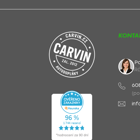
KONTA
Po
Rá
60
(po
inf