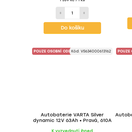
1 539 Kč / 1 ks
cena:
Do košíku
POUZE OSOBNÍ ODBĚR
Kód:
V5634000613162
POUZE 
Autobaterie VARTA Silver
Autob
dynamic 12V 63Ah • Pravá, 610A
K vyzvednutí ihned