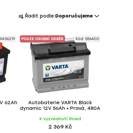
Ř
Řadit podle:
Doporučujeme
a
z
e
AK56219
POUZE OSOBNÍ ODBĚR
Kód:
556400
n
í
p
r
o
d
u
k
t
2V 62Ah
Autobaterie VARTA Black
dynamic 12V 56Ah • Pravá, 480A
ů
K vyzvednutí ihned
2 369 Kč