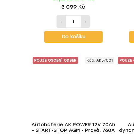
3 099 Kč
Do košíku
POUZE OSOBNÍ ODBĚR
Kód:
AK57001
POUZE 
Autobaterie AK POWER 12V 70Ah
Au
• START-STOP AGM • Pravá, 760A
dynam