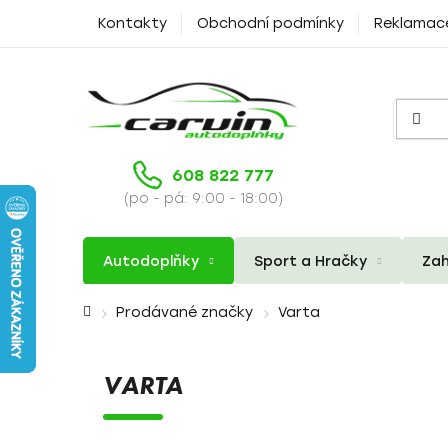
Přejít
Kontakty
Obchodní podmínky
Reklamac
na
obsah
608 822 777
(po - pá: 9:00 - 18:00)
Autodoplňky
Sport a Hračky
Zah
Domů
Prodávané značky
Varta
VARTA