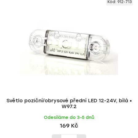
Kód:
912-713
Světlo poziční/obrysové přední LED 12-24V, bílá •
W97.2
Odesíláme do 3-5 dnů
169 Kč