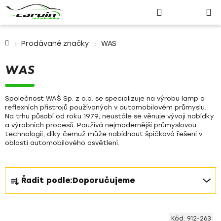
Nákupn
Přejít
Hledat
Přihlášení
na
košík
obsah
Domů
Prodávané značky
WAS
WAS
Společnost
WAŚ Sp. z o.o.
se specializuje na výrobu lamp a
reflexních přístrojů používaných v automobilovém průmyslu.
Na trhu působí od roku 1979, neustále se věnuje vývoji nabídky
a výrobních procesů. Používá nejmodernější průmyslovou
technologii, díky čemuž může nabídnout špičková řešení v
oblasti automobilového osvětlení.
Ř
Řadit podle:
Doporučujeme
a
z
V
e
Kód:
912-263