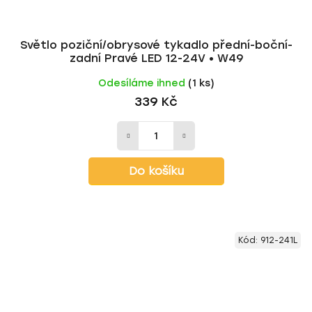
Světlo poziční/obrysové tykadlo přední-boční-
zadní Pravé LED 12-24V • W49
Odesíláme ihned
(1 ks)
339 Kč
Do košíku
Kód:
912-241L