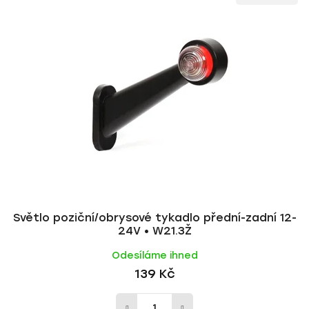
ý
n
p
í
i
p
s
r
p
o
r
d
o
u
d
k
u
t
k
ů
t
ů
Světlo poziční/obrysové tykadlo přední-zadní 12-
24V • W21.3Ž
Odesíláme ihned
139 Kč