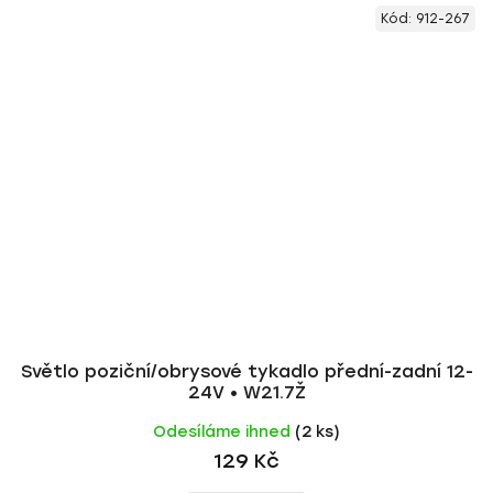
Kód:
912-267
Světlo poziční/obrysové tykadlo přední-zadní 12-
24V • W21.7Ž
Odesíláme ihned
(2 ks)
129 Kč