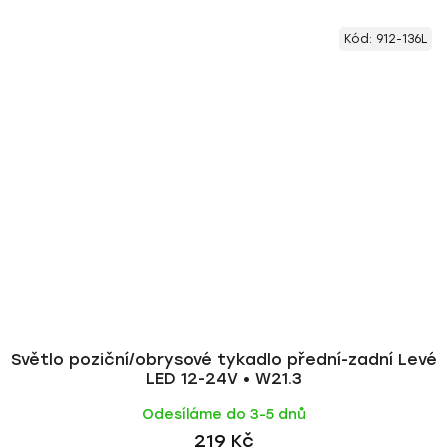
Kód:
912-136L
Světlo poziční/obrysové tykadlo přední-zadní Levé
LED 12-24V • W21.3
Odesíláme do 3-5 dnů
219 Kč