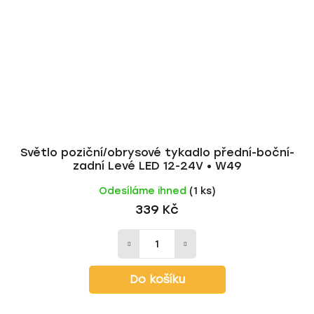
Světlo poziční/obrysové tykadlo přední-boční-
zadní Levé LED 12-24V • W49
Odesíláme ihned
(1 ks)
339 Kč
Do košíku