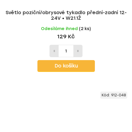
Světlo poziční/obrysové tykadlo přední-zadní 12-
24V • W21.1Ž
Odesíláme ihned
(2 ks)
129 Kč
Do košíku
Kód:
912-048