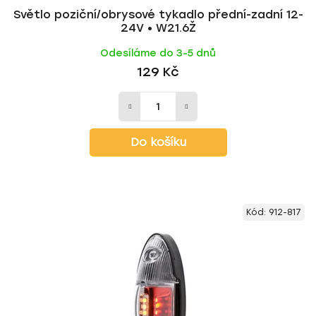
Světlo poziční/obrysové tykadlo přední-zadní 12-
24V • W21.6Ž
Odesíláme do 3-5 dnů
129 Kč
Do košíku
Kód:
912-817