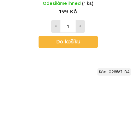
Odesíláme ihned
(1 ks)
199 Kč
Do košíku
Kód:
028567-D4