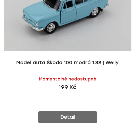
p
o
r
d
o
u
d
k
u
t
k
ů
t
ů
Model auta Škoda 100 modrá 1:38 | Welly
Momentálně nedostupné
199 Kč
Detail