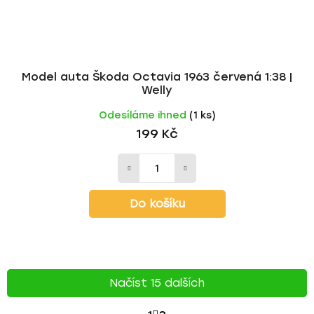
Model auta Škoda Octavia 1963 červená 1:38 |
Welly
Odesíláme ihned
(1 ks)
199 Kč
Do košíku
Načíst 15 dalších
S