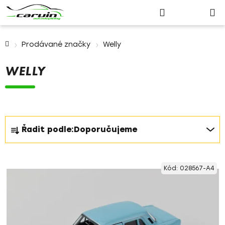
Nákupn
Přejít
Hledat
Přihlášení
na
košík
obsah
Domů
Prodávané značky
Welly
WELLY
Ř
Řadit podle:
Doporučujeme
a
z
V
e
Kód:
028567-A4
ý
n
p
í
i
p
s
r