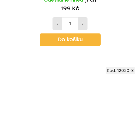
Odesíláme ihned
(1 ks)
199 Kč
Do košíku
Kód:
12020-8