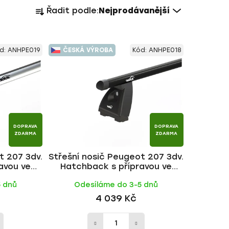
Ř
Řadit podle:
Nejprodávanější
a
z
e
d:
ANHPE019
ČESKÁ VÝROBA
Kód:
ANHPE018
n
í
p
r
o
d
DOPRAVA
DOPRAVA
u
ZDARMA
ZDARMA
k
t 207 3dv.
Střešní nosič Peugeot 207 3dv.
t
avou ve
Hatchback s přípravou ve
ů
WING ALU
střeše 2006-2012, ALU BLACK
5 dnů
Odesíláme do 3-5 dnů
tyč | HAKR
4 039 Kč