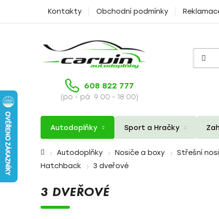
Přejít
Kontakty
Obchodní podmínky
Reklamac
na
obsah
608 822 777
(po - pá: 9:00 - 18:00)
Autodoplňky
Sport a Hračky
Zah
Domů
Autodoplňky
Nosiče a boxy
Střešní nos
Hatchback
3 dveřové
3 DVEŘOVÉ