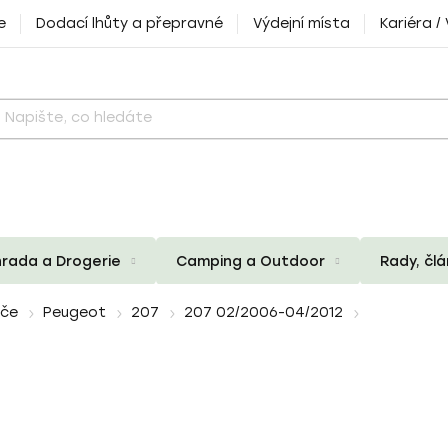
e
Dodací lhůty a přepravné
Výdejní místa
Kariéra /
rada a Drogerie
Camping a Outdoor
Rady, čl
iče
Peugeot
207
207 02/2006-04/2012