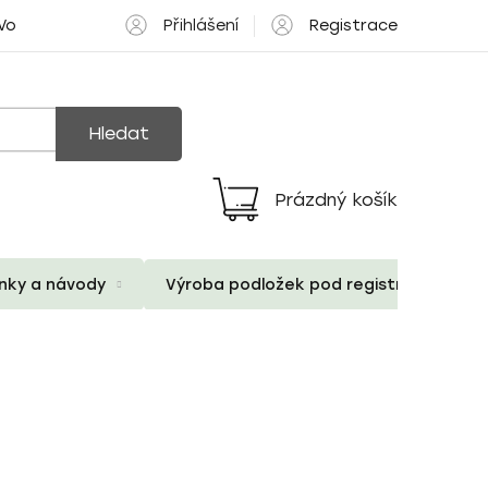
Přihlášení
Registrace
 Volné pozice
Hledat
Prázdný košík
Nákupní
košík
ánky a návody
Výroba podložek pod registrační znač