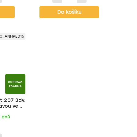
Do košíku
d:
ANHPE016
DOPRAVA
ZDARMA
t 207 3dv.
avou ve
tyč | HAKR
5 dnů