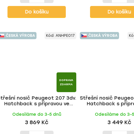
Do košíku
Do košíku
ČESKÁ VÝROBA
Kód:
ANHPE017
ČESKÁ VÝROBA
Kó
DOPRAVA
ZDARMA
třešní nosič Peugeot 207 3dv.
Střešní nosič Peugeo
Hatchback s přípravou ve
Hatchback s přípr
střeše 2006-2012, ALU tyč |
střeše 2006-2012, FE 
Odesíláme do 3-5 dnů
Odesíláme do 3-
HAKR
3 869 Kč
3 449 Kč