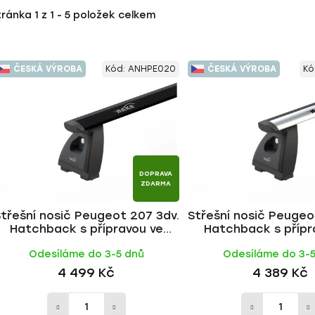
tránka
1
z
1
-
5
položek celkem
ČESKÁ VÝROBA
Kód:
ANHPE020
ČESKÁ VÝROBA
Kó
DOPRAVA
ZDARMA
třešní nosič Peugeot 207 3dv.
Střešní nosič Peugeo
Hatchback s přípravou ve
Hatchback s přípr
střeše 2006-2012, WING BLACK
střeše 2006-2012, 
Odesíláme do 3-5 dnů
Odesíláme do 3-
tyč | HAKR
tyč | HAKR
4 499 Kč
4 389 Kč