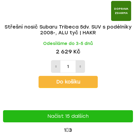
DOPRAVA
ZDARMA
Střešní nosič Subaru Tribeca 5dv. SUV s podélníky
2008-, ALU tyč | HAKR
Odesíláme do 3-5 dnů
2 629 Kč
Do košíku
Načíst 15 dalších
S
1
3