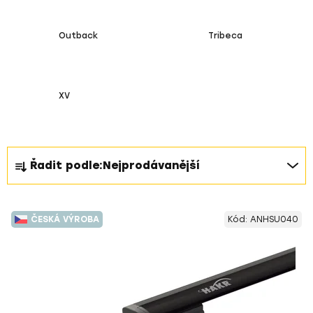
Outback
Tribeca
XV
Ř
Řadit podle:
Nejprodávanější
a
z
V
e
ČESKÁ VÝROBA
Kód:
ANHSU040
ý
n
p
í
i
p
s
r
p
o