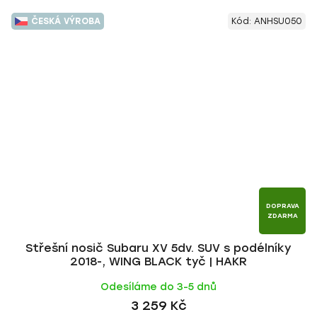
ČESKÁ VÝROBA
Kód:
ANHSU050
DOPRAVA
ZDARMA
Střešní nosič Subaru XV 5dv. SUV s podélníky
2018-, WING BLACK tyč | HAKR
Odesíláme do 3-5 dnů
3 259 Kč