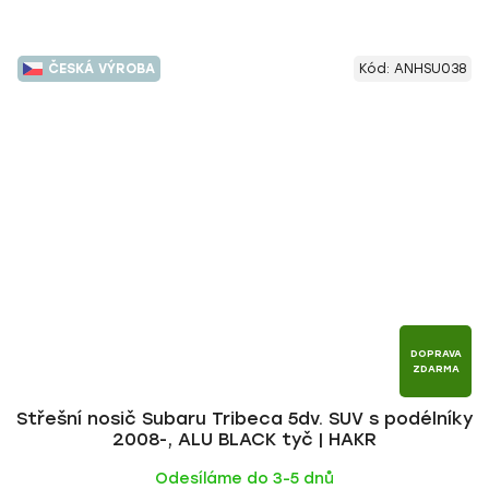
ČESKÁ VÝROBA
Kód:
ANHSU038
DOPRAVA
ZDARMA
Střešní nosič Subaru Tribeca 5dv. SUV s podélníky
2008-, ALU BLACK tyč | HAKR
Odesíláme do 3-5 dnů