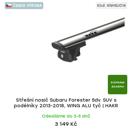
ČESKÁ VÝROBA
Kód:
ANHSU014
DOPRAVA
ZDARMA
Střešní nosič Subaru Forester 5dv. SUV s
podélníky 2013-2018, WING ALU tyč | HAKR
Odesíláme do 3-5 dnů
3 149 Kč