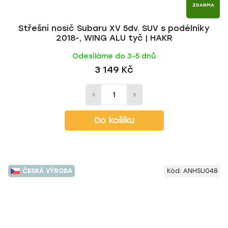
ZDARMA
Střešní nosič Subaru XV 5dv. SUV s podélníky
2018-, WING ALU tyč | HAKR
Odesíláme do 3-5 dnů
3 149 Kč
Do košíku
ČESKÁ VÝROBA
Kód:
ANHSU048