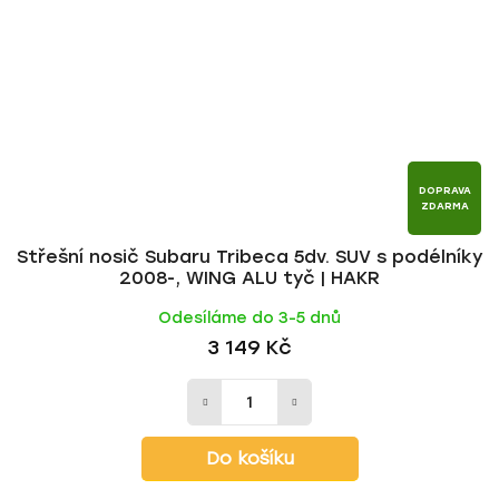
DOPRAVA
ZDARMA
Střešní nosič Subaru Tribeca 5dv. SUV s podélníky
2008-, WING ALU tyč | HAKR
Odesíláme do 3-5 dnů
3 149 Kč
Do košíku