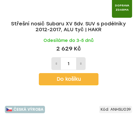
DOPRAVA
ZDARMA
Střešní nosič Subaru XV 5dv. SUV s podélníky
2012-2017, ALU tyč | HAKR
Odesíláme do 3-5 dnů
2 629 Kč
Do košíku
ČESKÁ VÝROBA
Kód:
ANHSU039