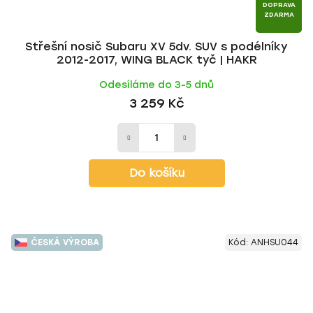
DOPRAVA
ZDARMA
Střešní nosič Subaru XV 5dv. SUV s podélníky
2012-2017, WING BLACK tyč | HAKR
Odesíláme do 3-5 dnů
3 259 Kč
Do košíku
ČESKÁ VÝROBA
Kód:
ANHSU044