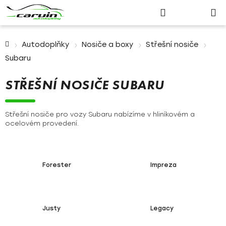
Nákupn
Přejít
Hledat
Přihlášení
na
košík
obsah
Domů
Autodoplňky
Nosiče a boxy
Střešní nosiče
Subaru
STŘEŠNÍ NOSIČE SUBARU
Střešní nosiče pro vozy Subaru nabízíme v hliníkovém a
ocelovém provedení.
Forester
Impreza
Justy
Legacy