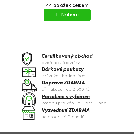
T
O
44
položek celkem
v
R
l
Nahoru
á
Á
d
N
a
c
K
í
O
p
Certifikovaný obchod
r
V
ověřeno zákazníky
v
Dárkové poukazy
Á
k
v různých hodnotách
y
N
Doprava ZDARMA
v
při nákupu nad 2 500 Kč
Í
ý
Poradíme s výběrem
p
jsme tu pro Vás Po–Pá 9–18 hod.
i
Vyzvednutí ZDARMA
s
na prodejně Praha 10
u