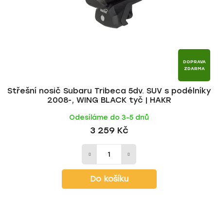
r
d
o
u
d
k
u
t
k
ů
t
DOPRAVA
ZDARMA
ů
Střešní nosič Subaru Tribeca 5dv. SUV s podélníky
2008-, WING BLACK tyč | HAKR
Odesíláme do 3-5 dnů
3 259 Kč
Do košíku