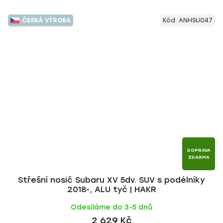
ČESKÁ VÝROBA
Kód:
ANHSU047
DOPRAVA
ZDARMA
Střešní nosič Subaru XV 5dv. SUV s podélníky
2018-, ALU tyč | HAKR
Odesíláme do 3-5 dnů
2 629 Kč