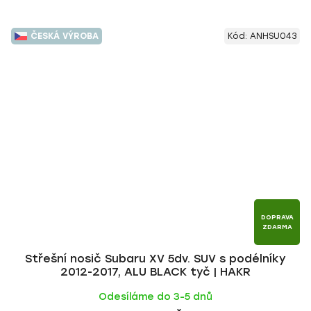
ČESKÁ VÝROBA
Kód:
ANHSU043
DOPRAVA
ZDARMA
Střešní nosič Subaru XV 5dv. SUV s podélníky
2012-2017, ALU BLACK tyč | HAKR
Odesíláme do 3-5 dnů