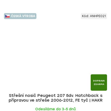
ČESKÁ VÝROBA
Kód:
ANHPE021
DOPRAVA
ZDARMA
Střešní nosič Peugeot 207 5dv. Hatchback s
přípravou ve střeše 2006-2012, FE tyč | HAKR
Odesíláme do 3-5 dnů