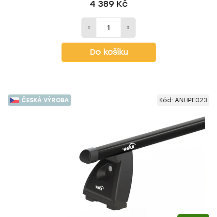
4 389 Kč
Do košíku
ČESKÁ VÝROBA
Kód:
ANHPE023