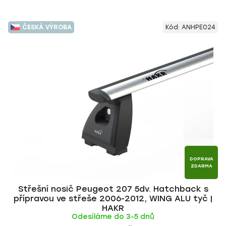
ČESKÁ VÝROBA
Kód:
ANHPE024
DOPRAVA
ZDARMA
Střešní nosič Peugeot 207 5dv. Hatchback s
přípravou ve střeše 2006-2012, WING ALU tyč |
HAKR
Odesíláme do 3-5 dnů