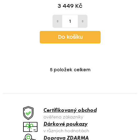
3 449 Kč
Do košíku
5
položek celkem
O
v
l
á
d
a
Certifikovaný obchod
c
ověřeno zákazníky
í
Dárkové poukazy
p
v různých hodnotách
r
Doprava ZDARMA