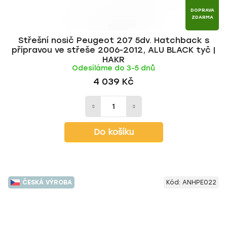
DOPRAVA
ZDARMA
Střešní nosič Peugeot 207 5dv. Hatchback s
přípravou ve střeše 2006-2012, ALU BLACK tyč |
HAKR
Odesíláme do 3-5 dnů
4 039 Kč
Do košíku
ČESKÁ VÝROBA
Kód:
ANHPE022