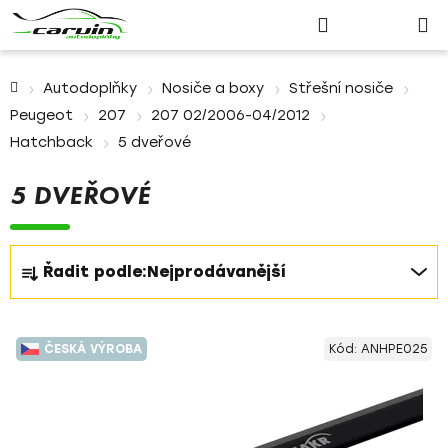
Nákupn
Přejít
Hledat
Přihlášení
na
košík
obsah
Domů
Autodoplňky
Nosiče a boxy
Střešní nosiče
Peugeot
207
207 02/2006-04/2012
Hatchback
5 dveřové
5 DVEŘOVÉ
Ř
Řadit podle:
Nejprodávanější
a
z
V
e
ČESKÁ VÝROBA
Kód:
ANHPE025
ý
n
p
í
i
p
s
r