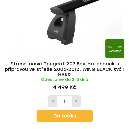
p
o
r
d
o
u
d
k
u
t
k
ů
t
DOPRAVA
ZDARMA
ů
Střešní nosič Peugeot 207 5dv. Hatchback s
přípravou ve střeše 2006-2012, WING BLACK tyč |
HAKR
Odesíláme do 3-5 dnů
4 499 Kč
Do košíku