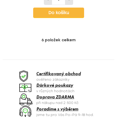
Do košíku
6
položek celkem
O
v
l
á
d
a
Certifikovaný obchod
c
ověřeno zákazníky
í
Dárkové poukazy
p
v různých hodnotách
r
Doprava ZDARMA
v
při nákupu nad 2 500 Kč
k
Poradíme s výběrem
y
jsme tu pro Vás Po–Pá 9–18 hod.