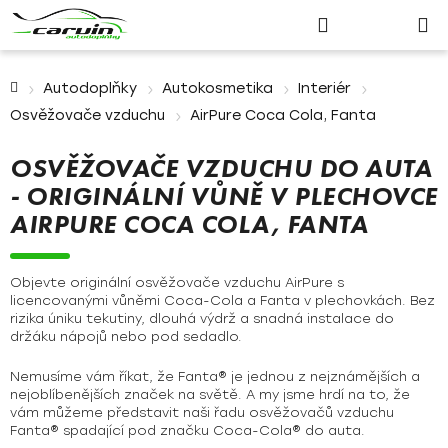
Nákupn
Přejít
Hledat
Přihlášení
na
košík
obsah
Domů
Autodoplňky
Autokosmetika
Interiér
Osvěžovače vzduchu
AirPure Coca Cola, Fanta
OSVĚŽOVAČE VZDUCHU DO AUTA
- ORIGINÁLNÍ VŮNĚ V PLECHOVCE
AIRPURE COCA COLA, FANTA
Objevte originální osvěžovače vzduchu AirPure s
licencovanými vůněmi Coca-Cola a Fanta v plechovkách. Bez
rizika úniku tekutiny, dlouhá výdrž a snadná instalace do
držáku nápojů nebo pod sedadlo.
Nemusíme vám říkat, že Fanta® je jednou z nejznámějších a
nejoblíbenějších značek na světě. A my jsme hrdí na to, že
vám můžeme představit naši řadu osvěžovačů vzduchu
Fanta® spadající pod značku Coca-Cola® do auta.