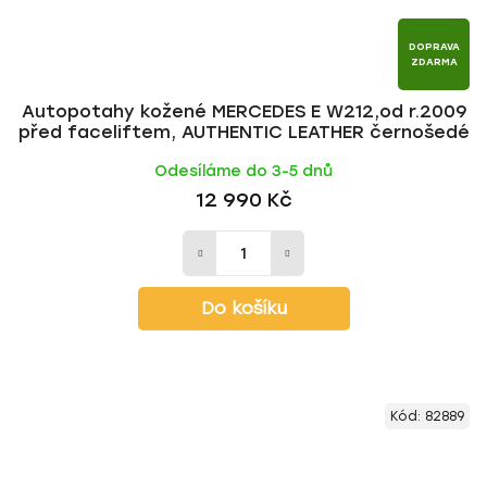
DOPRAVA
ZDARMA
Autopotahy kožené MERCEDES E W212,od r.2009
před faceliftem, AUTHENTIC LEATHER černošedé
Odesíláme do 3-5 dnů
12 990 Kč
Do košíku
Kód:
82889