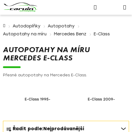
Nákupn
Přejít
Hledat
Přihlášení
na
košík
obsah
Domů
Autodoplňky
Autopotahy
Autopotahy na míru
Mercedes Benz
E-Class
AUTOPOTAHY NA MÍRU
MERCEDES E-CLASS
Přesné autopotahy na Mercedes E-Class.
E-Class 1995-
E-Class 2009-
Ř
Řadit podle:
Nejprodávanější
a