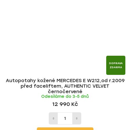
DOPRAVA
ZDARMA
Autopotahy kožené MERCEDES E W212,od r.2009
před faceliftem, AUTHENTIC VELVET
černočervené
Odesíláme do 3-5 dnů
12 990 Kč