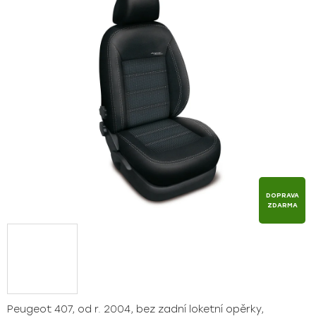
z
5
hvězdiček.
DOPRAVA
ZDARMA
Peugeot 407, od r. 2004, bez zadní loketní opěrky,