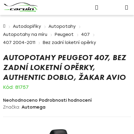
Nákupn
Přejít
Hledat
Přihlášení
na
košík
obsah
Domů
Autodoplňky
Autopotahy
Autopotahy na míru
Peugeot
407
407 2004-2011
Bez zadní loketní opěrky
AUTOPOTAHY PEUGEOT 407, BEZ
ZADNÍ LOKETNÍ OPĚRKY,
AUTHENTIC DOBLO, ŽAKAR AVIO
Kód:
81757
Průměrné
Neohodnoceno
Podrobnosti hodnocení
hodnocení
Značka:
Automega
produktu
je
0,0