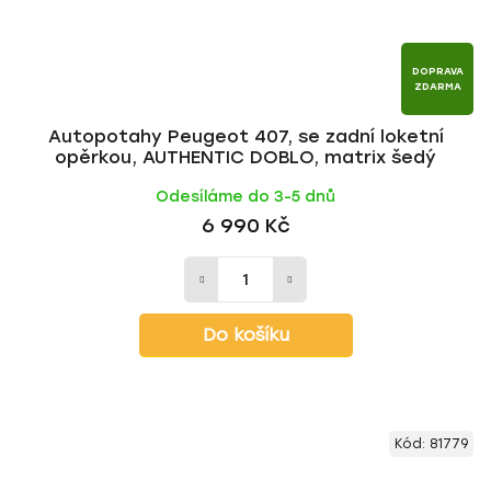
DOPRAVA
ZDARMA
Autopotahy Peugeot 407, se zadní loketní
opěrkou, AUTHENTIC DOBLO, matrix šedý
Odesíláme do 3-5 dnů
6 990 Kč
Do košíku
Kód:
81779