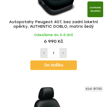
DOPRAVA
ZDARMA
Autopotahy Peugeot 407, bez zadní loketní
opěrky, AUTHENTIC DOBLO, matrix šedý
Odesíláme do 3-5 dnů
6 990 Kč
Do košíku
Kód:
81750