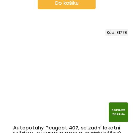
Do košíku
Kód:
81778
DOPRAVA
ZDARMA
Autopotahy Peugeot 407, se zadní loketní