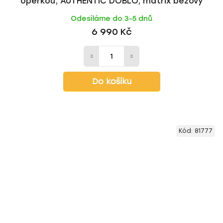
opěrkou, AUTHENTIC DOBLO, matrix béžový
Odesíláme do 3-5 dnů
6 990 Kč
Do košíku
Kód:
81777