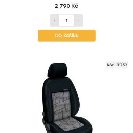
2 790 Kč
Do košíku
Kód:
81759