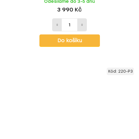
Odesíláme do 3-5 dnů
3 990 Kč
Do košíku
Kód:
220-P3