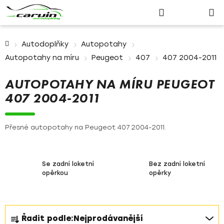
Nákupn
Přejít
Hledat
Přihlášení
na
košík
obsah
Domů
Autodoplňky
Autopotahy
Autopotahy na míru
Peugeot
407
407 2004-2011
AUTOPOTAHY NA MÍRU PEUGEOT
407 2004-2011
Přesné autopotahy na Peugeot 407 2004-2011.
Se zadní loketní
Bez zadní loketní
opěrkou
opěrky
Ř
Řadit podle:
Nejprodávanější
a