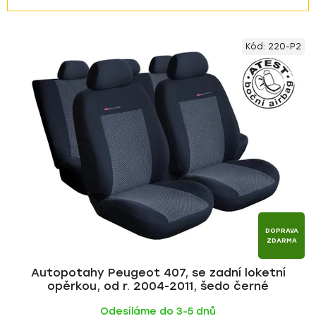
z
V
e
Kód:
220-P2
ý
n
p
í
i
p
s
r
p
o
r
d
o
u
d
k
u
t
k
ů
t
DOPRAVA
ZDARMA
ů
Autopotahy Peugeot 407, se zadní loketní
opěrkou, od r. 2004-2011, šedo černé
Odesíláme do 3-5 dnů