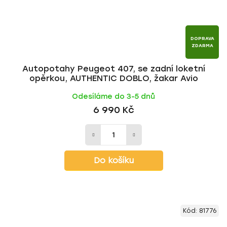
DOPRAVA
ZDARMA
Autopotahy Peugeot 407, se zadní loketní
opěrkou, AUTHENTIC DOBLO, žakar Avio
Odesíláme do 3-5 dnů
6 990 Kč
Do košíku
Kód:
81776