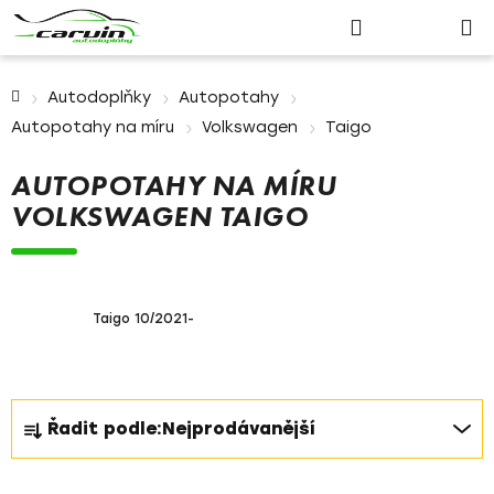
Nákupn
Přejít
Hledat
Přihlášení
na
košík
obsah
Domů
Autodoplňky
Autopotahy
Autopotahy na míru
Volkswagen
Taigo
AUTOPOTAHY NA MÍRU
VOLKSWAGEN TAIGO
Taigo 10/2021-
Ř
Řadit podle:
Nejprodávanější
a
z