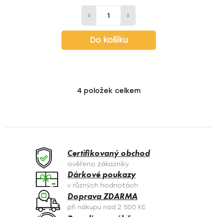
Do košíku
4
položek celkem
O
v
l
á
d
a
Certifikovaný obchod
c
ověřeno zákazníky
í
Dárkové poukazy
p
v různých hodnotách
r
Doprava ZDARMA
v
při nákupu nad 2 500 Kč
k