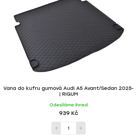
p
í
i
p
s
r
p
o
r
d
o
u
d
k
u
t
k
ů
t
ů
Vana do kufru gumová Audi A5 Avant/Sedan 2025-
| RIGUM
Odesíláme ihned
939 Kč