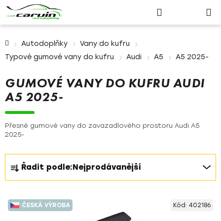
Nákupn
Přejít
Hledat
Přihlášení
na
košík
obsah
Domů
Autodoplňky
Vany do kufru
Typové gumové vany do kufru
Audi
A5
A5 2025-
GUMOVÉ VANY DO KUFRU AUDI
A5 2025-
Přesné gumové vany do zavazadlového prostoru Audi A5
2025-
Ř
Řadit podle:
Nejprodávanější
a
z
V
e
ČESKÁ VÝROBA
Kód:
402186
ý
n