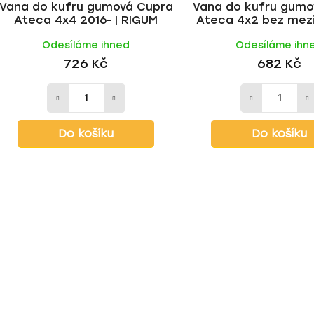
Vana do kufru gumová Cupra
Vana do kufru gumo
Ateca 4x4 2016- | RIGUM
Ateca 4x2 bez mez
2016- | RIGU
Odesíláme ihned
Odesíláme ihn
726 Kč
682 Kč
Do košíku
Do košíku
O
v
l
á
d
a
c
í