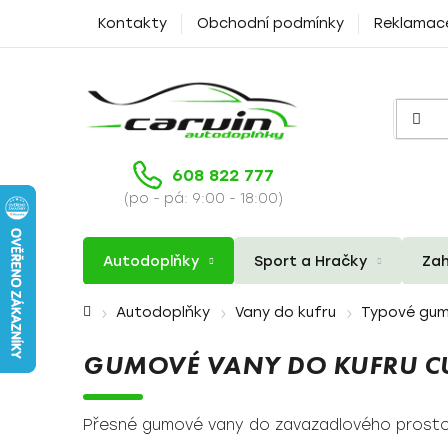
Přejít
Kontakty
Obchodní podmínky
Reklamac
na
obsah
608 822 777
(po - pá: 9:00 - 18:00)
Autodoplňky
Sport a Hračky
Zah
Domů
Autodoplňky
Vany do kufru
Typové gum
GUMOVÉ VANY DO KUFRU C
Přesné gumové vany do zavazadlového prost