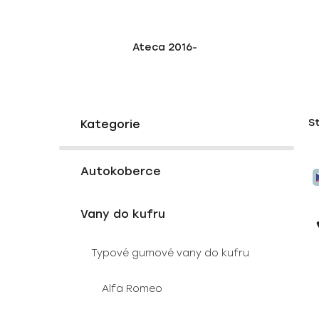
Ateca 2016-
P
K
Přeskočit
S
a
o
kategorie
t
s
e
V
t
g
Autokoberce
ý
r
o
p
a
r
Vany do kufru
i
i
n
e
s
n
Typové gumové vany do kufru
p
í
r
p
Alfa Romeo
o
a
d
n