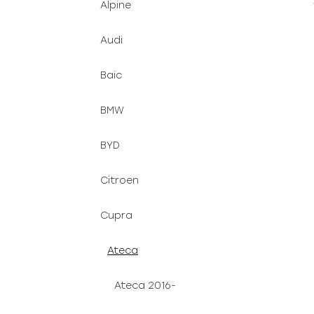
Alpine
u
e
k
l
Audi
t
ů
Baic
BMW
BYD
Citroen
Cupra
Ateca
Ateca 2016-