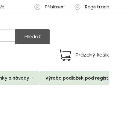
Přihlášení
Registrace
 Volné pozice
Hledat
Prázdný košík
Nákupní
košík
ánky a návody
Výroba podložek pod registrační znač