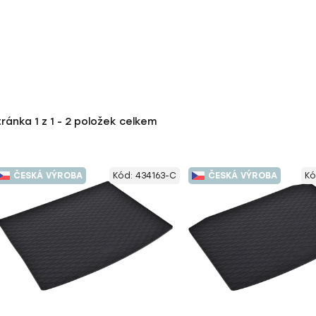
tránka
1
z
1
-
2
položek celkem
ČESKÁ VÝROBA
Kód:
434163-C
ČESKÁ VÝROBA
Kó