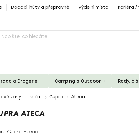
e
Dodací lhůty a přepravné
Výdejní místa
Kariéra /
rada a Drogerie
Camping a Outdoor
Rady, čl
ové vany do kufru
Cupra
Ateca
UPRA ATECA
oru Cupra Ateca