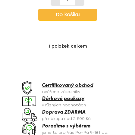
Do košíku
1
položek celkem
O
v
l
á
d
a
Certifikovaný obchod
c
ověřeno zákazníky
í
Dárkové poukazy
p
v různých hodnotách
r
Doprava ZDARMA
v
při nákupu nad 2 500 Kč
k
Poradíme s výběrem
y
jsme tu pro Vás Po–Pá 9–18 hod.