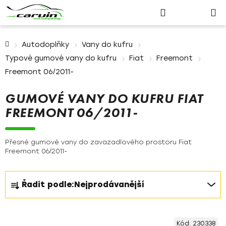
Nákupn
Přejít
Hledat
Přihlášení
na
košík
obsah
Domů
Autodoplňky
Vany do kufru
Typové gumové vany do kufru
Fiat
Freemont
Freemont 06/2011-
GUMOVÉ VANY DO KUFRU FIAT
FREEMONT 06/2011-
Přesné gumové vany do zavazadlového prostoru Fiat
Freemont 06/2011-
Ř
Řadit podle:
Nejprodávanější
a
z
V
e
Kód:
230338