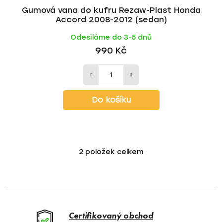
Gumová vana do kufru Rezaw-Plast Honda
Accord 2008-2012 (sedan)
Odesíláme do 3-5 dnů
990 Kč
Do košíku
2
položek celkem
O
v
l
á
d
a
Certifikovaný obchod