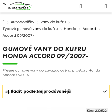
Nákupn
Přejít
Hledat
Přihlášení
na
košík
obsah
Domů
Autodoplňky
Vany do kufru
Typové gumové vany do kufru
Honda
Accord
Accord 09/2007-
GUMOVÉ VANY DO KUFRU
HONDA ACCORD 09/2007-
Přesné gumové vany do zavazadlového prostoru Honda
Accord 09/2007-
Ř
Řadit podle:
Nejprodávanější
a
z
V
e
Kód:
230522