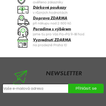
c
ověřeno zákazníky
í
Dárkové poukazy
p
v různých hodnotách
r
Doprava ZDARMA
v
při nákupu nad 2 500 Kč
k
Poradíme s výběrem
y
jsme tu pro Vás Po–Pá 9–18 hod.
v
Vyzvednutí ZDARMA
ý
na prodejně Praha 10
p
i
s
Z
u
á
p
NEWSLETTER
a
Nezmeškejte žádné novinky či slevy!
t
Přihlásit se
í
Přihlášením souhlasíte se
zpracováním osobních údajů
.