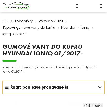
Nákupn
Přejít
Hledat
Přihlášení
na
košík
obsah
Domů
Autodoplňky
Vany do kufru
Typové gumové vany do kufru
Hyundai
Ioniq
Ioniq 01/2017-
GUMOVÉ VANY DO KUFRU
HYUNDAI IONIQ 01/2017-
Přesné gumové vany do zavazadlového prostoru Hyundai
Ioniq 01/2017-
Ř
Řadit podle:
Nejprodávanější
a
z
V
e
Kód:
230641