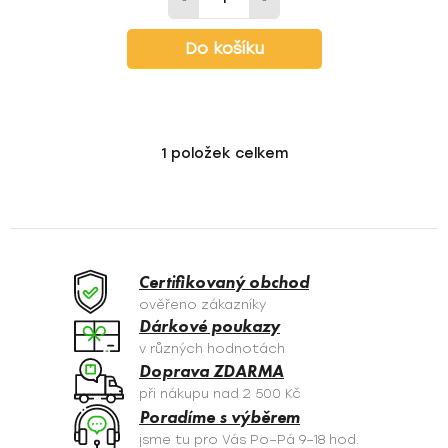
Do košíku
1
položek celkem
O
v
l
á
d
a
Certifikovaný obchod
c
ověřeno zákazníky
í
Dárkové poukazy
p
v různých hodnotách
r
Doprava ZDARMA
v
při nákupu nad 2 500 Kč
k
Poradíme s výběrem
y
jsme tu pro Vás Po–Pá 9–18 hod.