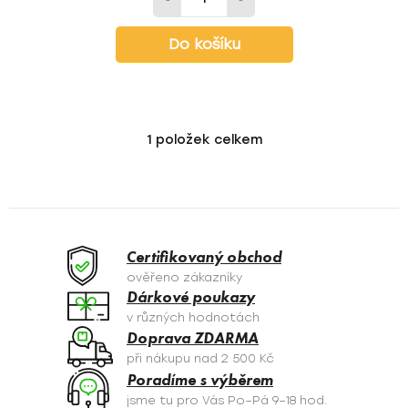
Do košíku
1
položek celkem
O
v
l
á
d
a
Certifikovaný obchod
c
ověřeno zákazníky
í
Dárkové poukazy
p
v různých hodnotách
r
Doprava ZDARMA
v
při nákupu nad 2 500 Kč
k
Poradíme s výběrem
y
jsme tu pro Vás Po–Pá 9–18 hod.