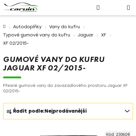
Nákupn
Přejít
Hledat
Přihlášení
na
košík
obsah
Domů
Autodoplňky
Vany do kufru
Typové gumové vany do kufru
Jaguar
XF
XF 02/2015-
GUMOVÉ VANY DO KUFRU
JAGUAR XF 02/2015-
Přesné gumové vany do zavazadlového prostoru Jaguar XF
02/2015-
Ř
Řadit podle:
Nejprodávanější
a
z
V
e
Kód:
233608