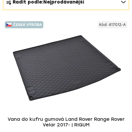
Řadit podle:
Nejprodávanější
a
z
V
e
ČESKÁ VÝROBA
Kód:
417012-A
ý
n
p
í
i
p
s
r
p
o
r
d
o
u
d
k
u
t
k
ů
t
ů
Vana do kufru gumová Land Rover Range Rover
Velar 2017- | RIGUM