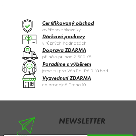
l
á
d
a
Certifikovaný obchod
c
ověřeno zákazníky
í
Dárkové poukazy
p
v různých hodnotách
r
Doprava ZDARMA
v
při nákupu nad 2 500 Kč
k
Poradíme s výběrem
y
jsme tu pro Vás Po–Pá 9–18 hod.
v
Vyzvednutí ZDARMA
ý
na prodejně Praha 10
p
i
s
Z
u
á
p
NEWSLETTER
a
Nezmeškejte žádné novinky či slevy!
t