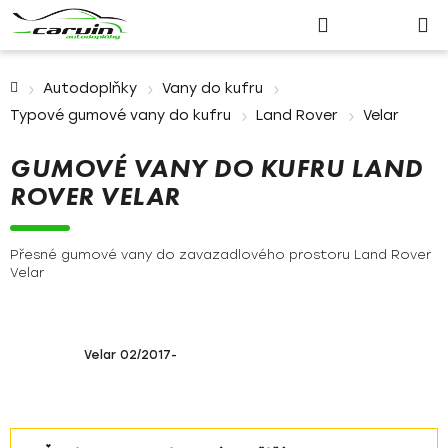
Nákupn
Přejít
Hledat
Přihlášení
na
košík
obsah
Domů
Autodoplňky
Vany do kufru
Typové gumové vany do kufru
Land Rover
Velar
GUMOVÉ VANY DO KUFRU LAND
ROVER VELAR
Přesné gumové vany do zavazadlového prostoru Land Rover
Velar
Velar 02/2017-
Ř