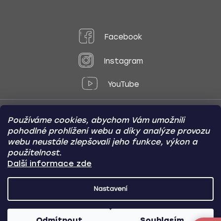
Facebook
Instagram
YouTube
Používáme cookies, abychom Vám umožnili
Způsoby platby:
pohodlné prohlížení webu a díky analýze provozu
Online
Převod
Dobírka
webu neustále zlepšovali jeho funkce, výkon a
použitelnost.
Způsoby dopravy:
Další informace zde
Nastavení
CARVIN AUTODOPLŇKY
Copyright (c) 2012 -
2026
- Všechna
práva vyhrazena
Odmítnout
Souhlasím