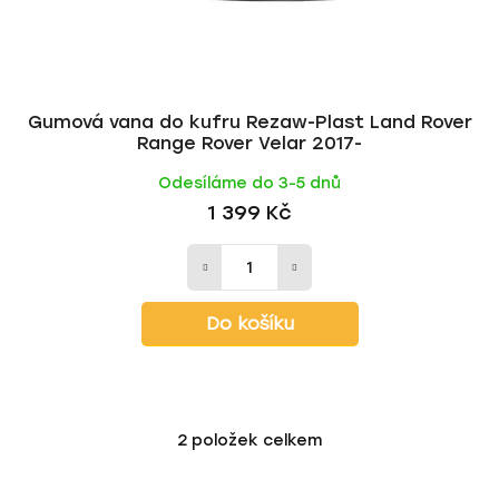
Gumová vana do kufru Rezaw-Plast Land Rover
Range Rover Velar 2017-
Odesíláme do 3-5 dnů
1 399 Kč
Do košíku
2
položek celkem
O
v