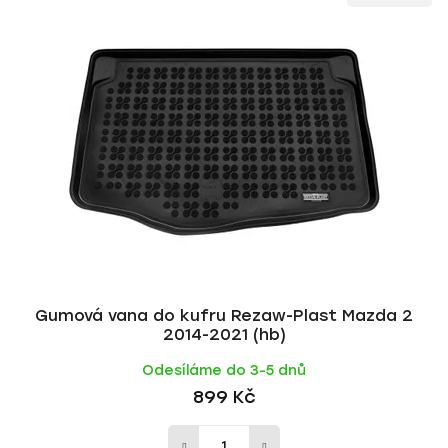
ý
n
p
í
i
p
s
r
p
o
r
d
o
u
d
k
u
t
k
ů
t
ů
Gumová vana do kufru Rezaw-Plast Mazda 2
2014-2021 (hb)
Odesíláme do 3-5 dnů
899 Kč