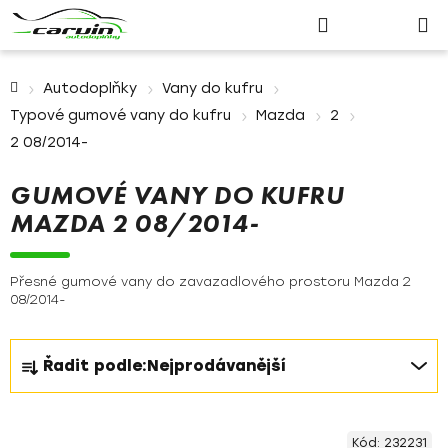
Nákupn
Přejít
Hledat
Přihlášení
na
košík
obsah
Domů
Autodoplňky
Vany do kufru
Typové gumové vany do kufru
Mazda
2
2 08/2014-
GUMOVÉ VANY DO KUFRU
MAZDA 2 08/2014-
Přesné gumové vany do zavazadlového prostoru Mazda 2
08/2014-
Ř
Řadit podle:
Nejprodávanější
a
z
V
e
Kód:
232231