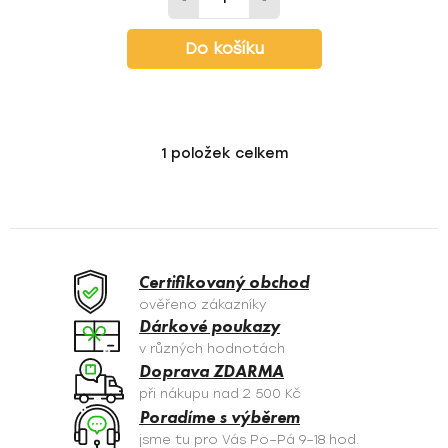
Do košíku
1
položek celkem
O
v
l
á
d
a
Certifikovaný obchod
c
ověřeno zákazníky
í
Dárkové poukazy
p
v různých hodnotách
r
Doprava ZDARMA
v
při nákupu nad 2 500 Kč
k
Poradíme s výběrem
y
jsme tu pro Vás Po–Pá 9–18 hod.