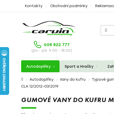
Přejít
Kontakty
Obchodní podmínky
Reklamac
na
obsah
608 822 777
(po - pá: 9:00 - 18:00)
Autodoplňky
Sport a Hračky
Zah
Domů
Autodoplňky
Vany do kufru
Typové gum
CLA 12/2012-03/2019
GUMOVÉ VANY DO KUFRU ME