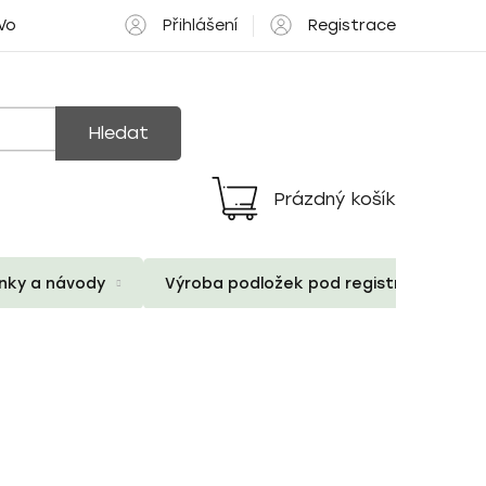
Přihlášení
Registrace
 Volné pozice
Hledat
Prázdný košík
Nákupní
košík
ánky a návody
Výroba podložek pod registrační znač