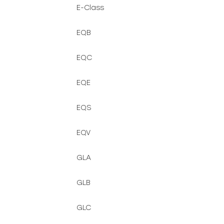
E-Class
EQB
EQC
EQE
EQS
EQV
GLA
GLB
GLC