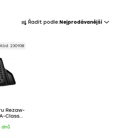
Ř
Řadit podle:
Nejprodávanější
a
z
e
Kód:
230938
n
í
p
r
o
d
u
k
ru Rezaw-
t
A-Class
ů
17)
5 dnů