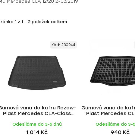
ru Mercedes CLA 12/2012-03/2019
tránka
1
z
1
-
2
položek celkem
Kód:
230944
Gumová vana do kufru Rezaw-
Gumová vana do kuf
Plast Mercedes CLA-Class
Plast Mercedes CL
2013-2019 (X117, combi)
2013-2019 (C1
Odesíláme do 3-5 dnů
Odesíláme do 3-
1 014 Kč
940 Kč