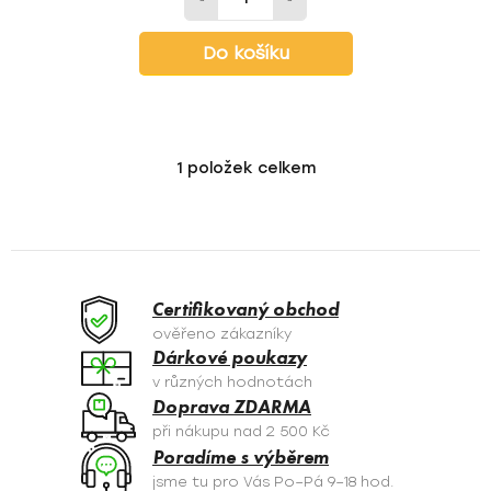
Do košíku
1
položek celkem
O
v
l
á
d
a
Certifikovaný obchod
c
ověřeno zákazníky
í
Dárkové poukazy
p
v různých hodnotách
r
Doprava ZDARMA
v
při nákupu nad 2 500 Kč
k
Poradíme s výběrem
y
jsme tu pro Vás Po–Pá 9–18 hod.