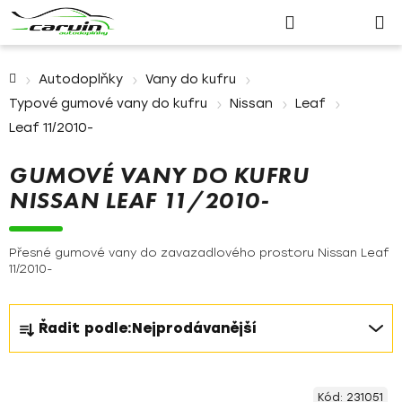
Nákupn
Přejít
Hledat
Přihlášení
na
košík
obsah
Domů
Autodoplňky
Vany do kufru
Typové gumové vany do kufru
Nissan
Leaf
Leaf 11/2010-
GUMOVÉ VANY DO KUFRU
NISSAN LEAF 11/2010-
Přesné gumové vany do zavazadlového prostoru Nissan Leaf
11/2010-
Ř
Řadit podle:
Nejprodávanější
a
z
V
e
Kód:
231051