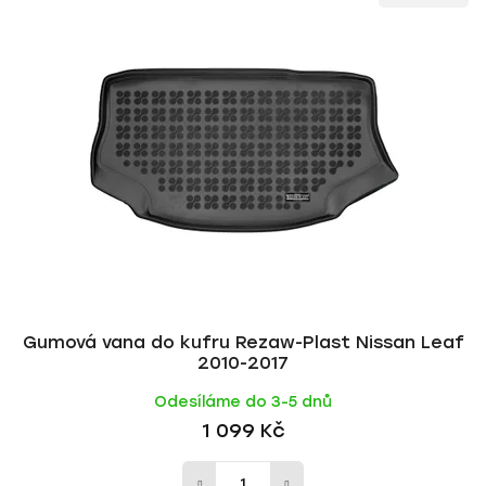
ý
n
p
í
i
p
s
r
p
o
r
d
o
u
d
k
u
t
k
ů
t
ů
Gumová vana do kufru Rezaw-Plast Nissan Leaf
2010-2017
Odesíláme do 3-5 dnů
1 099 Kč