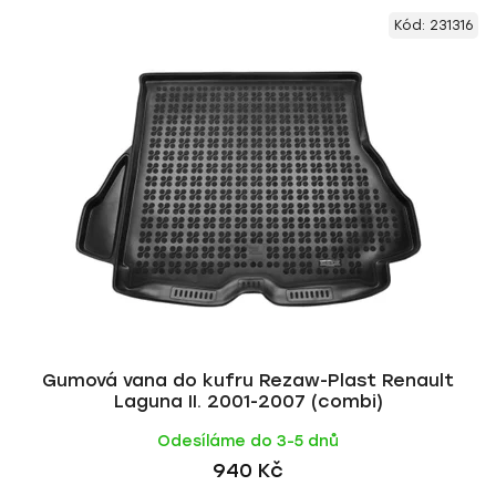
V
e
Kód:
231316
ý
n
p
í
i
p
s
r
p
o
r
d
o
u
d
k
u
t
k
ů
t
ů
Gumová vana do kufru Rezaw-Plast Renault
Laguna II. 2001-2007 (combi)
Odesíláme do 3-5 dnů
940 Kč