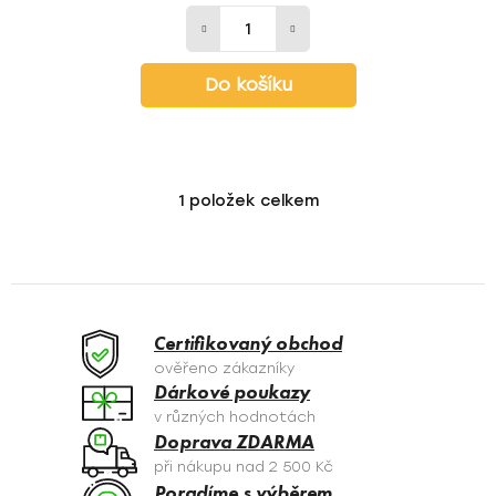
Do košíku
1
položek celkem
O
v
l
á
d
a
Certifikovaný obchod
c
ověřeno zákazníky
í
Dárkové poukazy
p
v různých hodnotách
r
Doprava ZDARMA
v
při nákupu nad 2 500 Kč
k
Poradíme s výběrem