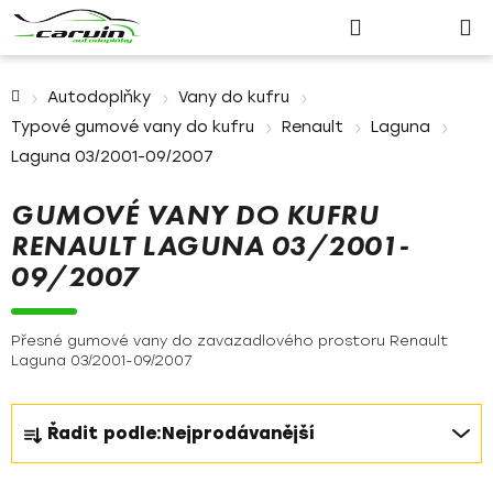
Nákupn
Přejít
Hledat
Přihlášení
na
košík
obsah
Domů
Autodoplňky
Vany do kufru
Typové gumové vany do kufru
Renault
Laguna
Laguna 03/2001-09/2007
GUMOVÉ VANY DO KUFRU
RENAULT LAGUNA 03/2001-
09/2007
Přesné gumové vany do zavazadlového prostoru Renault
Laguna 03/2001-09/2007
Ř
Řadit podle:
Nejprodávanější
a
z