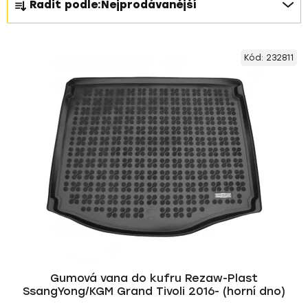
Řadit podle:
Nejprodávanější
a
z
V
e
Kód:
232811
ý
n
p
í
i
p
s
r
p
o
r
d
o
u
d
k
u
t
k
ů
t
ů
Gumová vana do kufru Rezaw-Plast
SsangYong/KGM Grand Tivoli 2016- (horní dno)