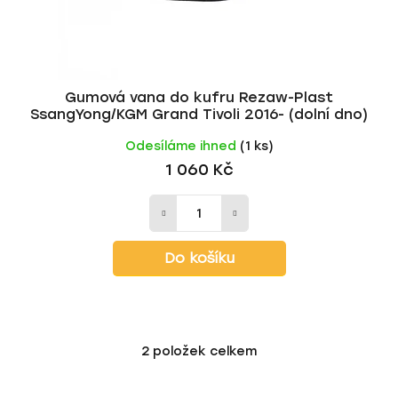
Gumová vana do kufru Rezaw-Plast
SsangYong/KGM Grand Tivoli 2016- (dolní dno)
Odesíláme ihned
(1 ks)
1 060 Kč
Do košíku
2
položek celkem
O
v