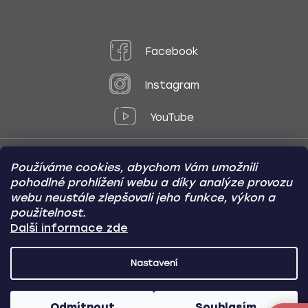
Facebook
Instagram
YouTube
Používáme cookies, abychom Vám umožnili
Způsoby platby:
pohodlné prohlížení webu a díky analýze provozu
Online
Převod
Dobírka
webu neustále zlepšovali jeho funkce, výkon a
použitelnost.
Způsoby dopravy:
Další informace zde
Nastavení
CARVIN AUTODOPLŇKY
Copyright (c) 2012 -
2026
- Všechna
práva vyhrazena
Odmítnout
Souhlasím