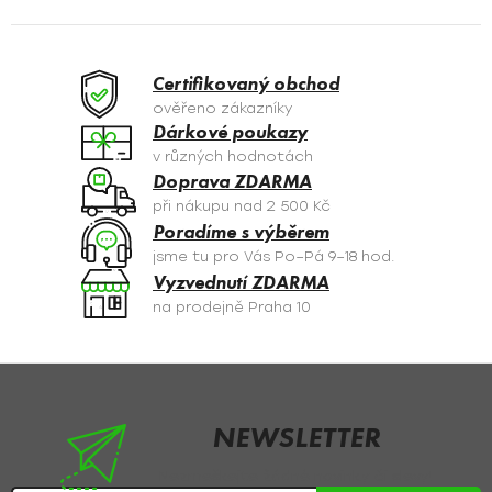
l
á
d
a
Certifikovaný obchod
c
ověřeno zákazníky
í
Dárkové poukazy
p
v různých hodnotách
r
Doprava ZDARMA
v
při nákupu nad 2 500 Kč
k
Poradíme s výběrem
y
jsme tu pro Vás Po–Pá 9–18 hod.
v
Vyzvednutí ZDARMA
ý
na prodejně Praha 10
p
i
s
Z
u
á
p
NEWSLETTER
a
Nezmeškejte žádné novinky či slevy!
t