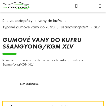
Nákupn
Přejít
Hledat
Přihlášení
na
košík
obsah
Domů
Autodoplňky
Vany do kufru
Typové gumové vany do kufru
SsangYong/KGM
XLV
GUMOVÉ VANY DO KUFRU
SSANGYONG/KGM XLV
Přesné gumové vany do zavazadlového prostoru
SsangYong/KGM XLV
XLV 04/2016-
Ř