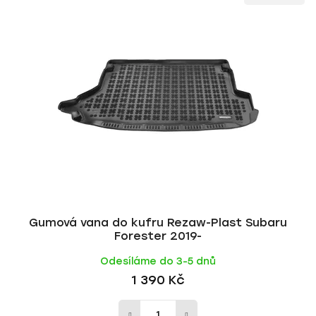
ý
n
p
í
i
p
s
r
p
o
r
d
o
u
d
k
u
t
k
ů
t
ů
Gumová vana do kufru Rezaw-Plast Subaru
Forester 2019-
Odesíláme do 3-5 dnů
1 390 Kč