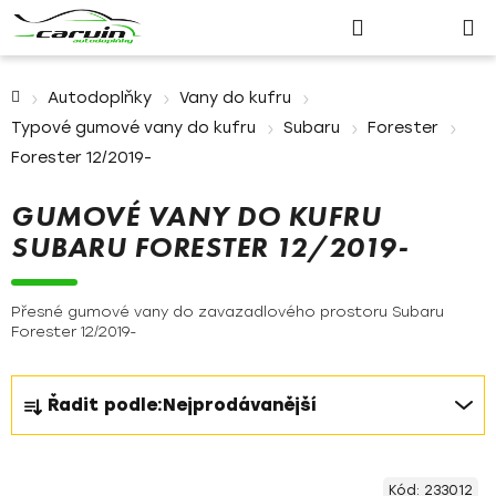
Nákupn
Přejít
Hledat
Přihlášení
na
košík
obsah
Domů
Autodoplňky
Vany do kufru
Typové gumové vany do kufru
Subaru
Forester
Forester 12/2019-
GUMOVÉ VANY DO KUFRU
SUBARU FORESTER 12/2019-
Přesné gumové vany do zavazadlového prostoru Subaru
Forester 12/2019-
Ř
Řadit podle:
Nejprodávanější
a
z
V
e
Kód:
233012