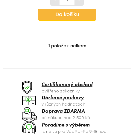
Do košíku
1
položek celkem
O
v
l
á
d
a
Certifikovaný obchod
c
ověřeno zákazníky
í
Dárkové poukazy
p
v různých hodnotách
r
Doprava ZDARMA
v
při nákupu nad 2 500 Kč
k
Poradíme s výběrem
y
jsme tu pro Vás Po–Pá 9–18 hod.