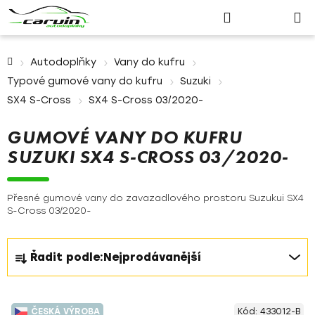
Nákupn
Přejít
Hledat
Přihlášení
na
košík
obsah
Domů
Autodoplňky
Vany do kufru
Typové gumové vany do kufru
Suzuki
SX4 S-Cross
SX4 S-Cross 03/2020-
GUMOVÉ VANY DO KUFRU
SUZUKI SX4 S-CROSS 03/2020-
Přesné gumové vany do zavazadlového prostoru Suzukui SX4
S-Cross 03/2020-
Ř
Řadit podle:
Nejprodávanější
a
z
V
e
ČESKÁ VÝROBA
Kód:
433012-B