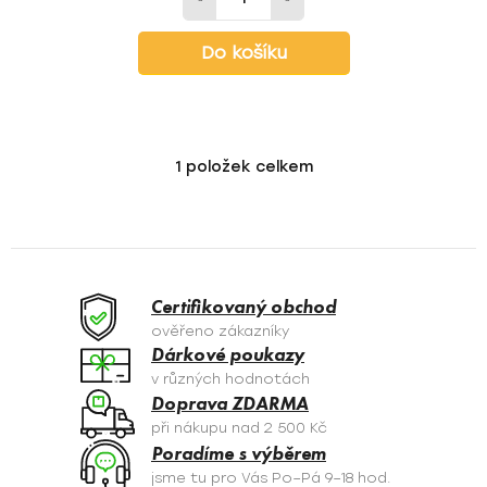
Do košíku
1
položek celkem
O
v
l
á
d
a
Certifikovaný obchod
c
ověřeno zákazníky
í
Dárkové poukazy
p
v různých hodnotách
r
Doprava ZDARMA
v
při nákupu nad 2 500 Kč
k
Poradíme s výběrem
y
jsme tu pro Vás Po–Pá 9–18 hod.