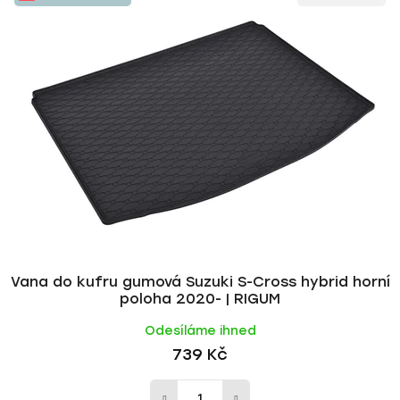
ý
n
p
í
i
p
s
r
p
o
r
d
o
u
d
k
u
t
k
ů
t
ů
Vana do kufru gumová Suzuki S-Cross hybrid horní
poloha 2020- | RIGUM
Odesíláme ihned
739 Kč