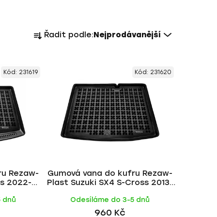
Ř
Řadit podle:
Nejprodávanější
a
z
e
Kód:
231619
Kód:
231620
n
í
p
r
o
d
u
k
ru Rezaw-
Gumová vana do kufru Rezaw-
t
ss 2022-
Plast Suzuki SX4 S-Cross 2013-
ů
no)
2021 (dolní dno)
5 dnů
Odesíláme do 3-5 dnů
960 Kč