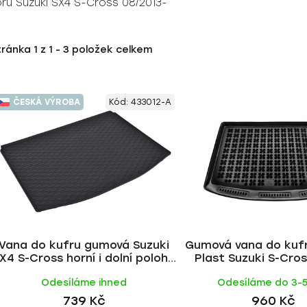
u Suzuki SX4 S-Cross 08/2013-
tránka
1
z
1
-
3
položek celkem
ČESKÁ VÝROBA
Kód:
433012-A
Vana do kufru gumová Suzuki
Gumová vana do kuf
X4 S-Cross horní i dolní poloha
Plast Suzuki S-Cro
2013- | RIGUM
(MHEV, horní d
Odesíláme ihned
Odesíláme do 3-
739 Kč
960 Kč