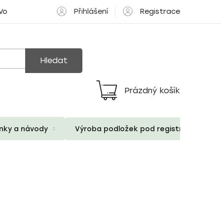
Přihlášení
Registrace
 Volné pozice
Hledat
Prázdný košík
Nákupní
košík
ánky a návody
Výroba podložek pod registrační znač