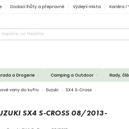
e
Dodací lhůty a přepravné
Výdejní místa
Kariéra /
rada a Drogerie
Camping a Outdoor
Rady, čl
ové vany do kufru
Suzuki
SX4 S-Cross
ZUKI SX4 S-CROSS 08/2013-