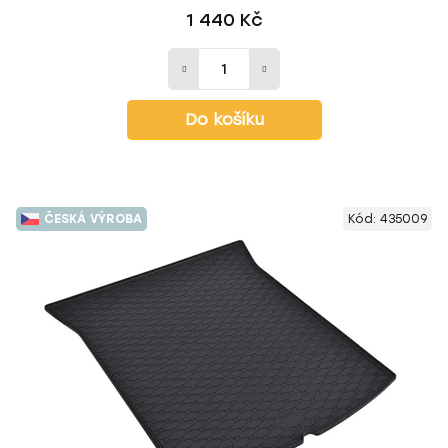
1 440 Kč
Do košíku
ČESKÁ VÝROBA
Kód:
435009