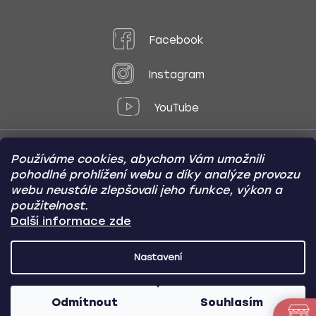
Facebook
Instagram
YouTube
Používáme cookies, abychom Vám umožnili
Způsoby platby:
pohodlné prohlížení webu a díky analýze provozu
Online
Převod
Dobírka
webu neustále zlepšovali jeho funkce, výkon a
použitelnost.
Způsoby dopravy:
Další informace zde
Nastavení
CARVIN AUTODOPLŇKY
Copyright (c) 2012 -
2026
- Všechna
práva vyhrazena
Odmítnout
Souhlasím
Vytvořil Shoptet
/
Nakódoval Pavel Kuneš