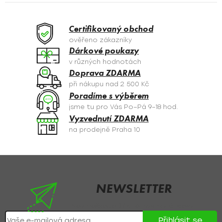
á
d
a
Certifikovaný obchod
c
ověřeno zákazníky
í
Dárkové poukazy
p
v různých hodnotách
r
Doprava ZDARMA
v
při nákupu nad 2 500 Kč
k
Poradíme s výběrem
y
jsme tu pro Vás Po–Pá 9–18 hod.
v
Vyzvednutí ZDARMA
ý
na prodejně Praha 10
p
i
s
Z
u
á
p
NEWSLETTER
a
Nezmeškejte žádné novinky či slevy!
t
Přihlásit se