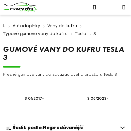
Nákupn
Přejít
Hledat
Přihlášení
na
košík
obsah
Domů
Autodoplňky
Vany do kufru
Typové gumové vany do kufru
Tesla
3
GUMOVÉ VANY DO KUFRU TESLA
3
Přesné gumové vany do zavazadlového prostoru Tesla 3
3 01/2017-
3 06/2023-
Ř
Řadit podle:
Nejprodávanější
a