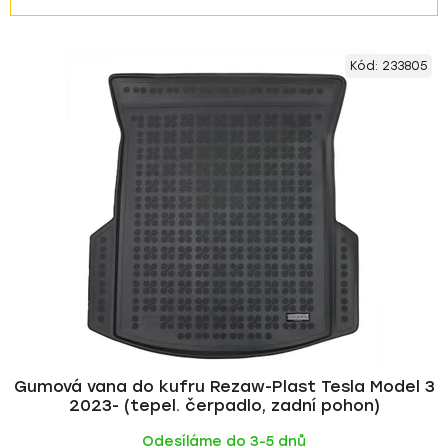
z
V
e
Kód:
233805
ý
n
p
í
i
p
s
r
p
o
r
d
o
u
d
k
u
t
k
ů
t
ů
Gumová vana do kufru Rezaw-Plast Tesla Model 3
2023- (tepel. čerpadlo, zadní pohon)
Odesíláme do 3-5 dnů