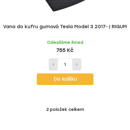
Vana do kufru gumová Tesla Model 3 2017- | RIGUM
Odesíláme ihned
755 Kč
Do košíku
2
položek celkem
O
v
l