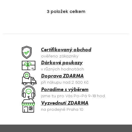
3
položek celkem
O
v
l
á
d
a
Certifikovaný obchod
c
ověřeno zákazníky
í
Dárkové poukazy
p
v různých hodnotách
r
Doprava ZDARMA
v
při nákupu nad 2 500 Kč
k
Poradíme s výběrem
y
jsme tu pro Vás Po–Pá 9–18 hod.
v
Vyzvednutí ZDARMA
ý
na prodejně Praha 10
p
i
s
Z
u