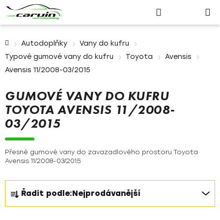
Nákupn
Přejít
Hledat
Přihlášení
na
košík
obsah
Domů
Autodoplňky
Vany do kufru
Typové gumové vany do kufru
Toyota
Avensis
Avensis 11/2008-03/2015
GUMOVÉ VANY DO KUFRU
TOYOTA AVENSIS 11/2008-
03/2015
Přesné gumové vany do zavazadlového prostoru Toyota
Avensis 11/2008-03/2015
Ř
Řadit podle:
Nejprodávanější
a
z