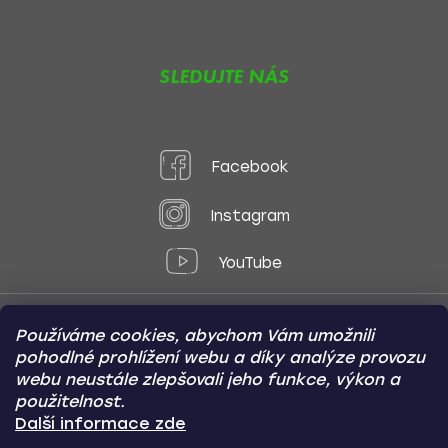
SLEDUJTE NÁS
Facebook
Instagram
YouTube
Používáme cookies, abychom Vám umožnili
Způsoby platby:
pohodlné prohlížení webu a díky analýze provozu
Online
Převod
Dobírka
webu neustále zlepšovali jeho funkce, výkon a
použitelnost.
Způsoby dopravy:
Další informace zde