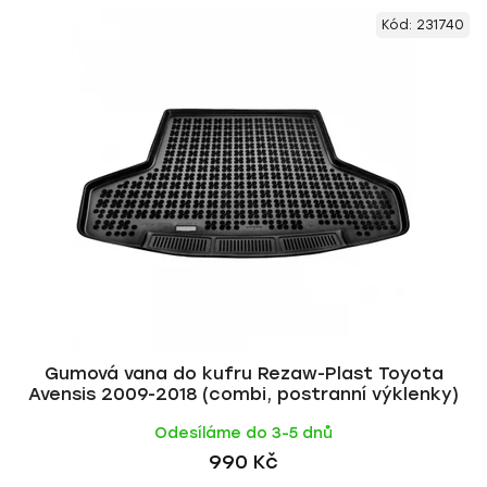
V
e
Kód:
231740
ý
n
p
í
i
p
s
r
p
o
r
d
o
u
d
k
u
t
k
ů
t
ů
Gumová vana do kufru Rezaw-Plast Toyota
Avensis 2009-2018 (combi, postranní výklenky)
Odesíláme do 3-5 dnů
990 Kč