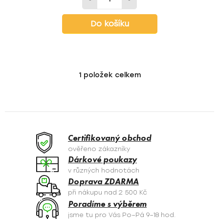
Do košíku
1
položek celkem
O
v
l
á
d
a
Certifikovaný obchod
c
ověřeno zákazníky
í
Dárkové poukazy
p
v různých hodnotách
r
Doprava ZDARMA
v
při nákupu nad 2 500 Kč
k
Poradíme s výběrem
y
jsme tu pro Vás Po–Pá 9–18 hod.