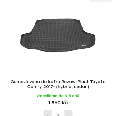
ý
n
p
í
i
p
s
r
p
o
r
d
o
u
d
k
u
t
k
ů
t
ů
Gumová vana do kufru Rezaw-Plast Toyota
Camry 2017- (hybrid, sedan)
Odesíláme do 3-5 dnů
1 560 Kč