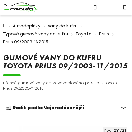
Nákupn
Přejít
Hledat
Přihlášení
na
košík
obsah
Domů
Autodoplňky
Vany do kufru
Typové gumové vany do kufru
Toyota
Prius
Prius 09/2003-11/2015
GUMOVÉ VANY DO KUFRU
TOYOTA PRIUS 09/2003-11/2015
Přesné gumové vany do zavazadlového prostoru Toyota
Prius 09/2003-11/2015
Ř
Řadit podle:
Nejprodávanější
a
z
V
e
Kód:
231721