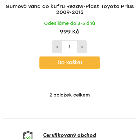
Gumová vana do kufru Rezaw-Plast Toyota Prius
2009-2015
Odesíláme do 3-5 dnů
999 Kč
Do košíku
2
položek celkem
O
v
l
á
d
a
Certifikovaný obchod