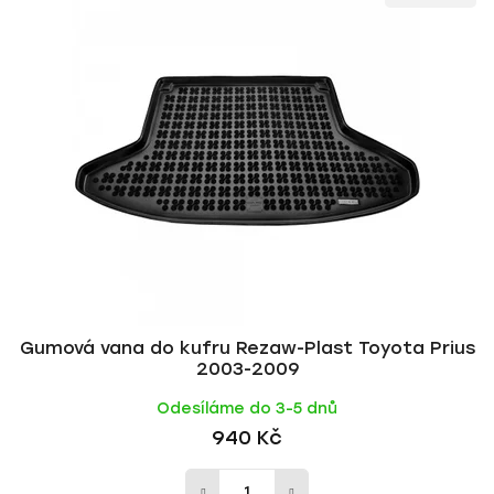
ý
n
p
í
i
p
s
r
p
o
r
d
o
u
d
k
u
t
k
ů
t
ů
Gumová vana do kufru Rezaw-Plast Toyota Prius
2003-2009
Odesíláme do 3-5 dnů
940 Kč