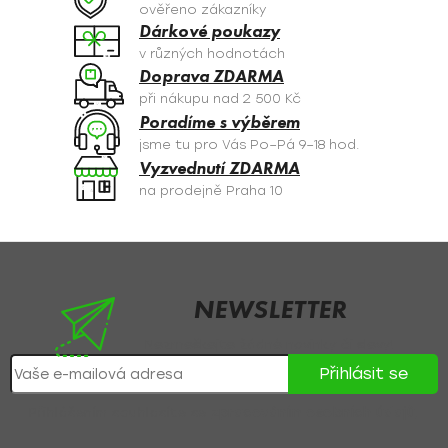
c
ověřeno zákazníky
í
Dárkové poukazy
p
v různých hodnotách
r
Doprava ZDARMA
v
při nákupu nad 2 500 Kč
k
Poradíme s výběrem
y
jsme tu pro Vás Po–Pá 9–18 hod.
v
Vyzvednutí ZDARMA
ý
na prodejně Praha 10
p
i
s
Z
u
á
p
NEWSLETTER
a
Nezmeškejte žádné novinky či slevy!
t
Přihlásit se
í
Přihlášením souhlasíte se
zpracováním osobních údajů
.