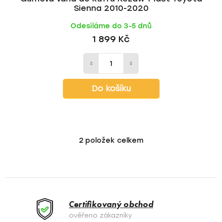
Sienna 2010-2020
Odesíláme do 3-5 dnů
1 899 Kč
Do košíku
2
položek celkem
O
v
l
á
d
a
Certifikovaný obchod
c
ověřeno zákazníky
í