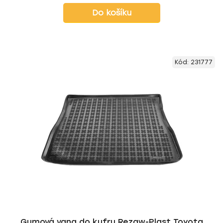
Do košíku
Kód:
231777
Gumová vana do kufru Rezaw-Plast Toyota