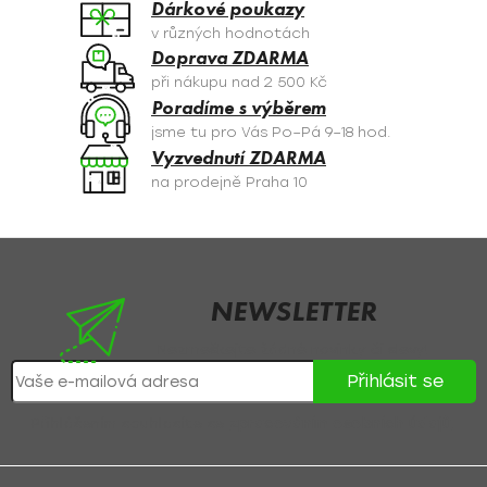
Dárkové poukazy
p
v různých hodnotách
r
Doprava ZDARMA
v
při nákupu nad 2 500 Kč
k
Poradíme s výběrem
y
jsme tu pro Vás Po–Pá 9–18 hod.
v
Vyzvednutí ZDARMA
ý
na prodejně Praha 10
p
i
s
Z
u
á
p
NEWSLETTER
a
Nezmeškejte žádné novinky či slevy!
t
Přihlásit se
í
Přihlášením souhlasíte se
zpracováním osobních údajů
.