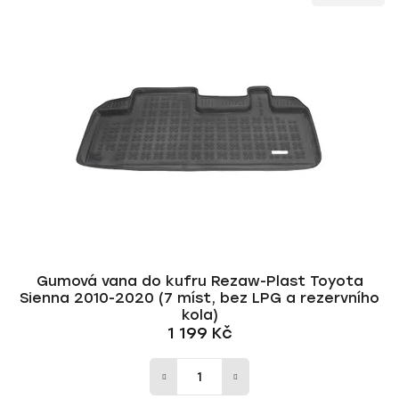
ý
n
p
í
i
p
s
r
p
o
r
d
o
u
d
k
u
t
k
ů
t
ů
Gumová vana do kufru Rezaw-Plast Toyota
Sienna 2010-2020 (7 míst, bez LPG a rezervního
kola)
1 199 Kč