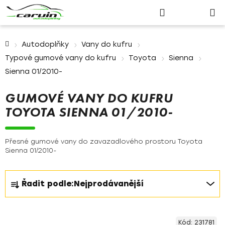
Nákupn
Přejít
Hledat
Přihlášení
na
košík
obsah
Domů
Autodoplňky
Vany do kufru
Typové gumové vany do kufru
Toyota
Sienna
Sienna 01/2010-
GUMOVÉ VANY DO KUFRU
TOYOTA SIENNA 01/2010-
Přesné gumové vany do zavazadlového prostoru Toyota
Sienna 01/2010-
Ř
Řadit podle:
Nejprodávanější
a
z
V
e
Kód:
231781