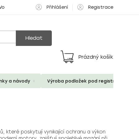
Přihlášení
Registrace
 Volné pozice
Hledat
Prázdný košík
Nákupní
košík
ánky a návody
Výroba podložek pod registrační znač
, které poskytují vynikající ochranu a výkon
derní motory, zajišťují spolehlivé mazání při