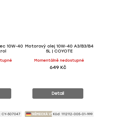
tec 10W-40
Motorový olej 10W-40 A3/B3/B4
rol
5L | COYOTE
stupné
Momentálně nedostupné
649 Kč
Detail
:
CY-507047
NĚMECKÁ VÝROBA
Kód:
1112112-005-01-999