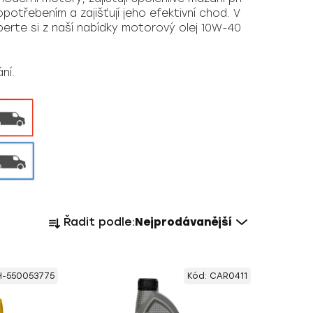
otřebením a zajišťují jeho efektivní chod. V
berte si z naší nabídky motorový olej 10W-40
ní.
Ř
Řadit podle:
Nejprodávanější
a
z
e
H-550053775
Kód:
CAR0411
n
í