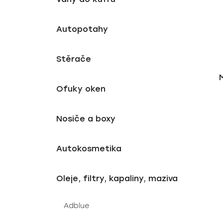
i
i
n
e
s
n
p
í
Autopotahy
r
p
o
a
Stěrače
d
n
u
e
Ofuky oken
k
l
t
ů
Nosiče a boxy
Autokosmetika
Oleje, filtry, kapaliny, maziva
Adblue