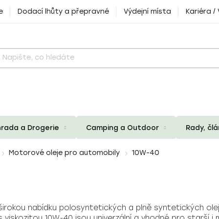
e
Dodací lhůty a přepravné
Výdejní místa
Kariéra /
rada a Drogerie
Camping a Outdoor
Rady, čl
Motorové oleje pro automobily
10W-40
irokou nabídku polosyntetických a plně syntetických olejů
iskozitou 10W-40 jsou univerzální a vhodné pro starší i mo