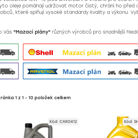
o oleje pomáhají udržovat motor čistý, chrání ho před op
bců, které splňují vysoké standardy kvality a výkonu. Vy
ro Vás
"Mazací plány"
různých výrobců pro snadnější hledá
tránka
1
z
1
-
10
položek celkem
Kód:
CAR0412
Kód:
S