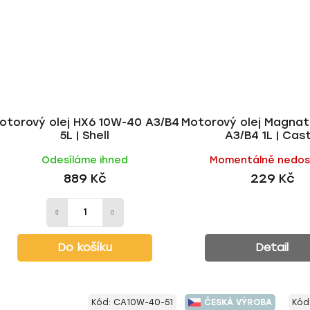
otorový olej HX6 10W-40 A3/B4
Motorový olej Magna
5L | Shell
A3/B4 1L | Cast
Odesíláme ihned
Momentálně nedo
889 Kč
229 Kč
Do košíku
Detail
Kód:
CA10W-40-51
ČESKÁ VÝROBA
Kód