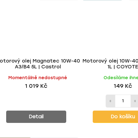
otorový olej Magnatec 10W-40
Motorový olej 10W-4
A3/B4 5L | Castrol
1L | COYOT
Momentálně nedostupné
Odesíláme ihn
1 019 Kč
149 Kč
Detail
Do košíku