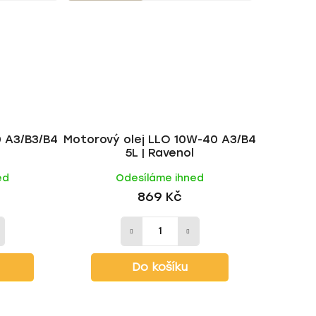
0 A3/B3/B4
Motorový olej LLO 10W-40 A3/B4
E
5L | Ravenol
ed
Odesíláme ihned
869 Kč
Do košíku