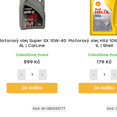
Motorový olej Super SX 10W-40
Motorový olej HX6 10
4L | CarLine
1L | Shell
Odesíláme ihned
Odesíláme ihn
599 Kč
179 Kč
Do košíku
Do košíku
Kód:
SH-550053777
Kód: