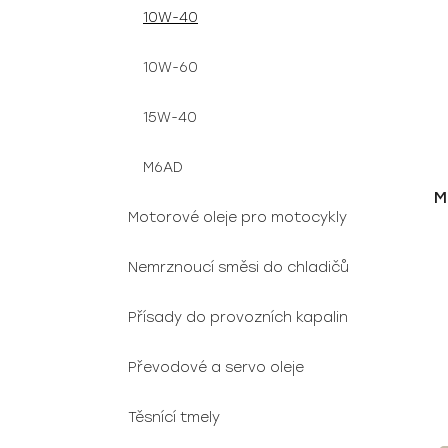
10W-40
10W-60
15W-40
M6AD
M
Motorové oleje pro motocykly
Nemrznoucí směsi do chladičů
Přísady do provozních kapalin
Převodové a servo oleje
Těsnící tmely