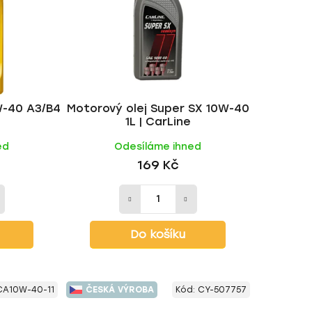
p
r
o
d
u
k
W-40 A3/B4
Motorový olej Super SX 10W-40
t
1L | CarLine
ů
ed
Odesíláme ihned
169 Kč
Do košíku
CA10W-40-11
ČESKÁ VÝROBA
Kód:
CY-507757