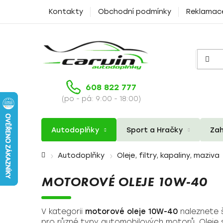
Přejít
Kontakty
Obchodní podmínky
Reklamac
na
obsah
608 822 777
(po - pá: 9:00 - 18:00)
Autodoplňky
Sport a Hračky
Zah
Domů
Autodoplňky
Oleje, filtry, kapaliny, maziva
MOTOROVÉ OLEJE 10W-40
V kategorii
motorové oleje 10W-40
naleznete š
pro různé typy automobilových motorů. Oleje s v