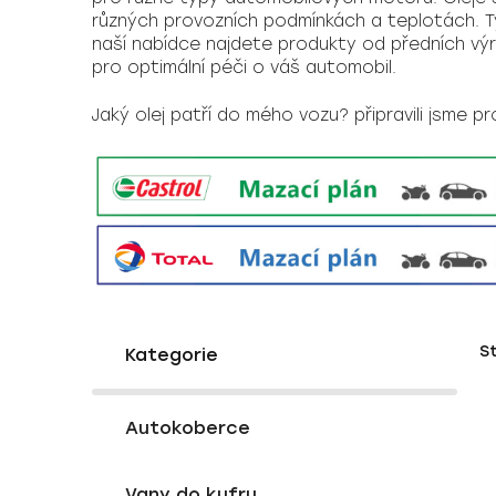
různých provozních podmínkách a teplotách. Tyt
naší nabídce najdete produkty od předních výro
pro optimální péči o váš automobil.
Jaký olej patří do mého vozu? připravili jsme p
P
K
Přeskočit
S
a
o
kategorie
t
s
e
V
t
g
Autokoberce
ý
r
o
p
a
r
Vany do kufru