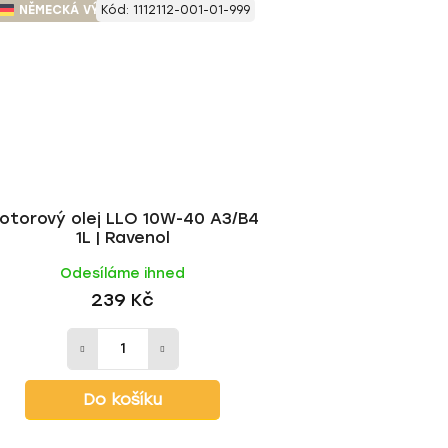
NĚMECKÁ VÝROBA
Kód:
1112112-001-01-999
otorový olej LLO 10W-40 A3/B4
1L | Ravenol
Odesíláme ihned
239 Kč
Do košíku