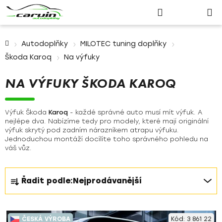
Nákupn
Přejít
Hledat
Přihlášení
na
košík
obsah
Domů
Autodoplňky
MILOTEC tuning doplňky
Škoda Karoq
Na výfuky
NA VÝFUKY ŠKODA KAROQ
Výfuk Škoda
Karoq
- každé správné auto musí mít výfuk. A
nejlépe dva. Nabízíme tedy pro modely, které mají originální
výfuk skrytý pod zadním nárazníkem atrapu výfuku.
Jednoduchou montáží docílíte toho správného pohledu na
váš vůz.
Ř
Řadit podle:
Nejprodávanější
a
z
V
e
ČESKÁ VÝROBA
Kód:
3 861 22