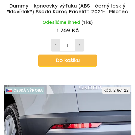
Dummy - koncovky výfuku (ABS - černý lesklý
"klavírlak") Škoda Karoq Facelift 2021- | Milotec
Odesíláme ihned
(1 ks)
1 769 Kč
Do košíku
ČESKÁ VÝROBA
Kód:
2 861 22