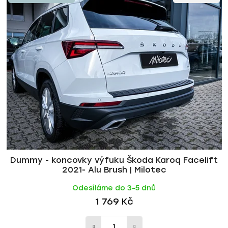
ý
n
p
í
i
p
s
r
p
o
r
d
o
u
d
k
u
t
k
ů
t
ů
Dummy - koncovky výfuku Škoda Karoq Facelift
2021- Alu Brush | Milotec
Odesíláme do 3-5 dnů
1 769 Kč