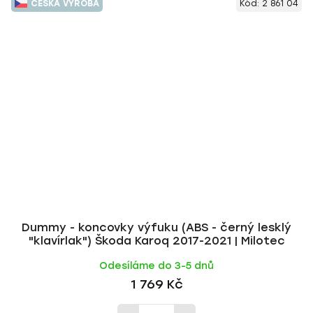
ČESKÁ VÝROBA
Kód:
2 861 04
Dummy - koncovky výfuku (ABS - černý lesklý
"klavírlak") Škoda Karoq 2017-2021 | Milotec
Odesíláme do 3-5 dnů
1 769 Kč