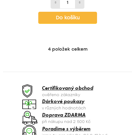
Do košíku
4
položek celkem
O
v
l
á
d
a
Certifikovaný obchod
c
ověřeno zákazníky
í
Dárkové poukazy
p
v různých hodnotách
r
Doprava ZDARMA
v
při nákupu nad 2 500 Kč
k
Poradíme s výběrem
y