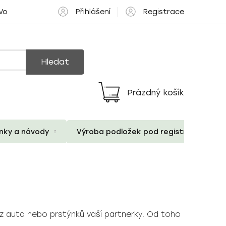
Přihlášení
Registrace
 Volné pozice
Hledat
Prázdný košík
Nákupní
košík
ánky a návody
Výroba podložek pod registrační znač
 z auta nebo prstýnků vaší partnerky. Od toho