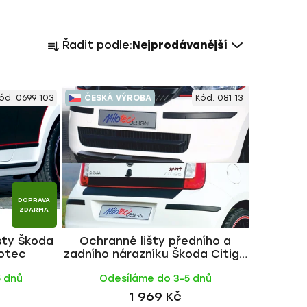
Ř
Řadit podle:
Nejprodávanější
a
z
e
ód:
0699 103
ČESKÁ VÝROBA
Kód:
081 13
n
í
p
r
o
d
DOPRAVA
u
ZDARMA
k
šty Škoda
Ochranné lišty předního a
t
lotec
zadního nárazníku Škoda Citigo
ů
2011- | Milotec
5 dnů
Odesíláme do 3-5 dnů
1 969 Kč