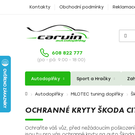
Přejít
Kontakty
Obchodní podmínky
Reklamac
na
obsah
608 822 777
(po - pá: 9:00 - 18:00)
Autodoplňky
Sport a Hračky
Zah
Domů
Autodoplňky
MILOTEC tuning doplňky
Š
OCHRANNÉ KRYTY ŠKODA CI
Ochraňte váš vůz, před nežádoucím poškozením
jsou tu pro vás ochranné kryty na auto Škoda