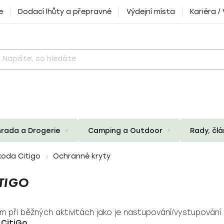
e
Dodací lhůty a přepravné
Výdejní místa
Kariéra /
rada a Drogerie
Camping a Outdoor
Rady, čl
koda Citigo
Ochranné kryty
TIGO
 při běžných aktivitách jako je nastupování/vystupování
CitiGo.