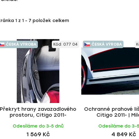
tránka
1
z
1
-
7
položek celkem
ČESKÁ VÝROBA
Kód:
077 04
ČESKÁ VÝROBA
K
Překryt hrany zavazadlového
Ochranné prahové li
prostoru, Citigo 2011-
Citigo 2011- | Mi
Odesíláme do 3-5 dnů
Odesíláme do 3-
1 569 Kč
4 849 Kč