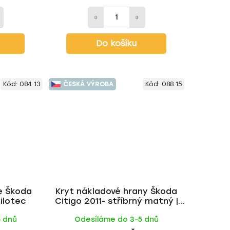
Do košíku
Kód:
084 13
ČESKÁ VÝROBA
Kód:
088 15
ře Škoda
Kryt nákladové hrany Škoda
Milotec
Citigo 2011- stříbrný matný |
Milotec
5 dnů
Odesíláme do 3-5 dnů