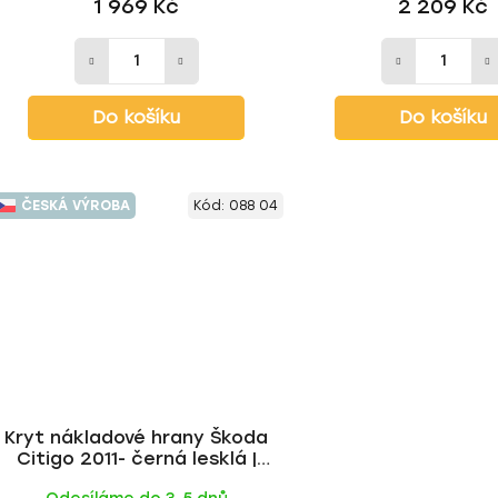
1 969 Kč
2 209 Kč
Do košíku
Do košíku
ČESKÁ VÝROBA
Kód:
088 04
Kryt nákladové hrany Škoda
Citigo 2011- černá lesklá |
Milotec