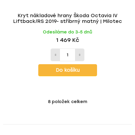
Kryt nákladové hrany Škoda Octavia IV
Liftback/RS 2019- stříbrný matný | Milotec
Odesíláme do 3-5 dnů
1 469 Kč
Do košíku
8
položek celkem
O
v
l
á
d