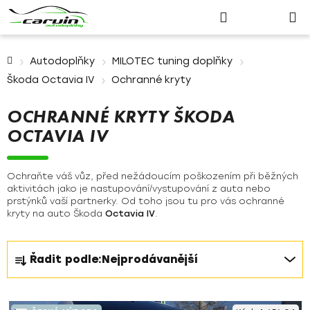
Nákupn
Přejít
Hledat
Přihlášení
na
košík
obsah
Domů
Autodoplňky
MILOTEC tuning doplňky
Škoda Octavia IV
Ochranné kryty
OCHRANNÉ KRYTY ŠKODA
OCTAVIA IV
Ochraňte váš vůz, před nežádoucím poškozením při běžných
aktivitách jako je nastupování/vystupování z auta nebo
prstýnků vaší partnerky. Od toho jsou tu pro vás ochranné
kryty na auto Škoda
Octavia IV
.
Ř
Řadit podle:
Nejprodávanější
a
z
V
e