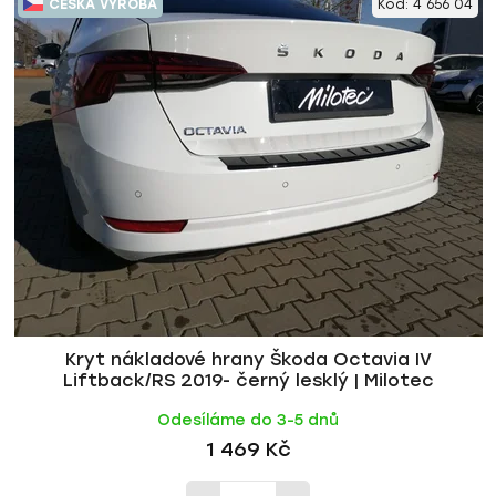
ČESKÁ VÝROBA
Kód:
4 656 04
ý
n
p
í
i
p
s
r
p
o
r
d
o
u
d
k
u
t
k
ů
t
ů
Kryt nákladové hrany Škoda Octavia IV
Liftback/RS 2019- černý lesklý | Milotec
Odesíláme do 3-5 dnů
1 469 Kč