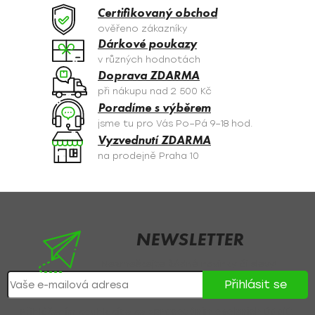
a
Certifikovaný obchod
c
ověřeno zákazníky
í
Dárkové poukazy
p
v různých hodnotách
r
Doprava ZDARMA
v
při nákupu nad 2 500 Kč
k
Poradíme s výběrem
y
jsme tu pro Vás Po–Pá 9–18 hod.
v
Vyzvednutí ZDARMA
ý
na prodejně Praha 10
p
i
s
Z
u
á
p
NEWSLETTER
a
Nezmeškejte žádné novinky či slevy!
t
Přihlásit se
í
Přihlášením souhlasíte se
zpracováním osobních údajů
.