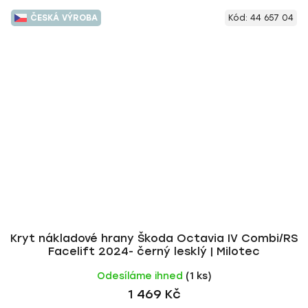
ČESKÁ VÝROBA
Kód:
44 657 04
Kryt nákladové hrany Škoda Octavia IV Combi/RS
Facelift 2024- černý lesklý | Milotec
Odesíláme ihned
(1 ks)
1 469 Kč